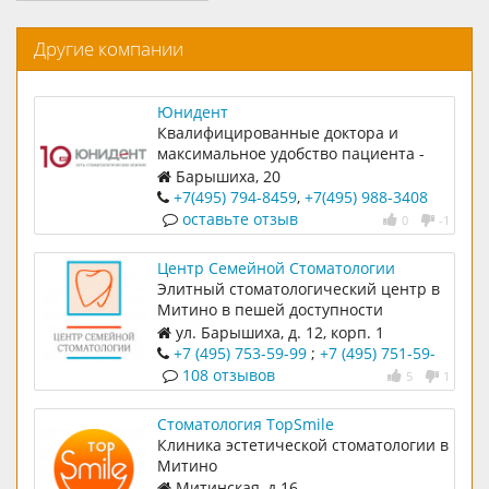
Другие компании
Юнидент
Квалифицированные доктора и
максимальное удобство пациента -
это то, к чему уже привыкли все наши
Барышиха, 20
пациенты.
+7(495) 794-8459
,
+7(495) 988-3408
оставьте отзыв
0
-1
Центр Семейной Стоматологии
Элитный стоматологический центр в
Митино в пешей доступности
ул. Барышиха, д. 12, корп. 1
+7 (495) 753-59-99
;
+7 (495) 751-59-
99
108 отзывов
5
1
Стоматология TopSmile
Клиника эстетической стоматологии в
Митино
Митинская, д.16