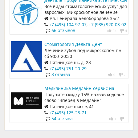
Денталь Профи Клиника эстетической
стоматологии
Все виды стоматологических услуг для
взрослых. Микроскопное лечение
Ул. Генерала Белобородова 35/2
+7 (495) 104-97-07
,
+7 (985) 920-03-02
66 отзывов
14
4
Стоматология Дельта-Дент
Лечение зубов под микроскопом пн-
сб 9:00–20:30
Пятницкое ш., д. 23
+7 (495) 751-20-29
3 отзыва
0
-1
Медклиника Медлайн-сервис на
Пятницком шоссе
Получите скидку 15% назвав кодовое
слово "Вперед в Медлайн"!
Пятницкое шоссе, 41
+7 (495) 125-23-71
54 отзыва
1
1