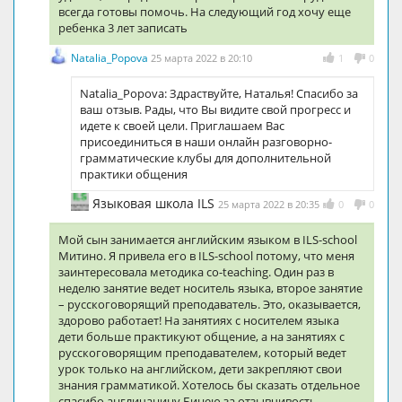
всегда готовы помочь. На следующий год хочу еще
ребенка 3 лет записать
Natalia_Popova
25 марта 2022 в 20:10
1
0
Natalia_Popova: Здраствуйте, Наталья! Спасибо за
ваш отзыв. Рады, что Вы видите свой прогресс и
идете к своей цели. Приглашаем Вас
присоединиться в наши онлайн разговорно-
грамматические клубы для дополнительной
практики общения
Языковая школа ILS
25 марта 2022 в 20:35
0
0
Мой сын занимается английским языком в ILS-school
Митино. Я привела его в ILS-school потому, что меня
заинтересовала методика co-teaching. Один раз в
неделю занятие ведет носитель языка, второе занятие
– русскоговорящий преподаватель. Это, оказывается,
здорово работает! На занятиях с носителем языка
дети больше практикуют общение, а на занятиях с
русскоговорящим преподавателем, который ведет
урок только на английском, дети закрепляют свои
знания грамматикой. Хотелось бы сказать отдельное
спасибо англичанину Бинею за отзывчивость,