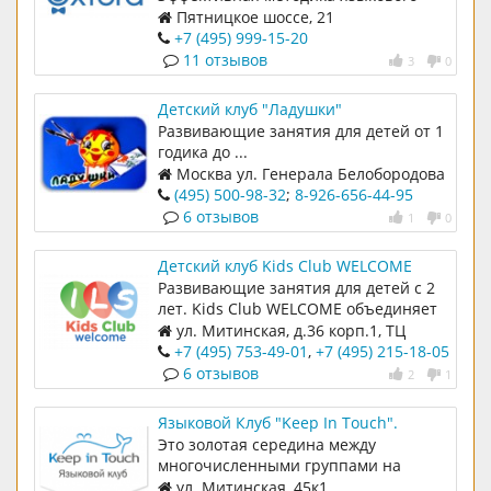
погружения, комфортные аудитории,
Пятницкое шоссе, 21
любящие свое дело преподаватели.
+7 (495) 999-15-20
11 отзывов
3
0
Детский клуб "Ладушки"
Развивающие занятия для детей от 1
годика до ...
Москва ул. Генерала Белобородова
д.37
(495) 500-98-32
;
8-926-656-44-95
6 отзывов
1
0
Детский клуб Kids Club WELCOME
Развивающие занятия для детей с 2
лет. Kids Club WELCOME объединяет
детей и любящих родителей, которые
ул. Митинская, д.36 корп.1, ТЦ
разделяют наш интерес к
"Ковчег"; 5 этаж, центральный вход
+7 (495) 753-49-01
,
+7 (495) 215-18-05
английскому языку.
6 отзывов
2
1
Языковой Клуб "Keep In Touch".
Английский и Китайский языки
Это золотая середина между
многочисленными группами на
курсах и дорогостоящими
ул. Митинская, 45к1