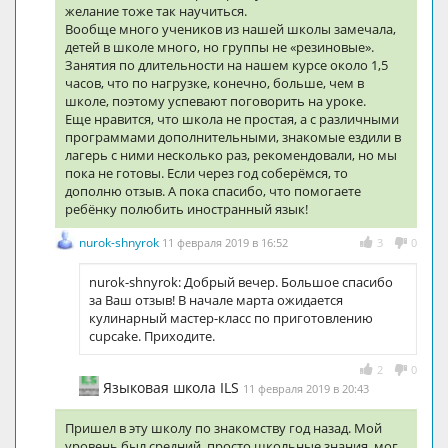
желание тоже так научиться.
Вообще много учеников из нашей школы замечала,
детей в школе много, но группы не «резиновые».
Занятия по длительности на нашем курсе около 1,5
часов, что по нагрузке, конечно, больше, чем в
школе, поэтому успевают поговорить на уроке.
Еще нравится, что школа не простая, а с различными
программами дополнительными, знакомые ездили в
лагерь с ними несколько раз, рекомендовали, но мы
пока не готовы. Если через год соберёмся, то
дополню отзыв. А пока спасибо, что помогаете
ребёнку полюбить иностранный язык!
nurok-shnyrok
11 февраля 2019 в 16:52
3
0
nurok-shnyrok: Добрый вечер. Большое спасибо
за Ваш отзыв! В начале марта ожидается
кулинарный мастер-класс по приготовлению
cupcake. Приходите.
2
0
Языковая школа ILS
11 февраля 2019 в 20:43
Пришел в эту школу по знакомству год назад. Мой
уровень был средний, просто школьные знания, мог