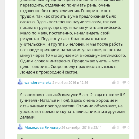
переводить, отдаленно понимать речь, очень
отдаленно без преувеличения. Говорить мог с
трудом, так как строить в уме предложения было
сложно. Здесь постепенно научился азам, так как
пошел в группу, где с нуля начал учить английский.
Мало по малу, постепенно, начал видеть свой
результат. Педагог у нас с большим опытом
учительским, и группа 5 человек, и мы после работы
все вроде приходим на занятия уставшие, но потом
минут через 10 мы окунаемся в «бездну» английского.
Одним словом интересно. Продолжаю учить – моя
цель говорить. Скоро поеду практиковать язык в
Лондон к троюродной сестре.
wanderer-aleks
2 ноября 2016 в 12:56
3
0
Я занимаюсь английским уже 5 лет. 2 года в школе ILS
(учителя - Наталья и Пол). Здесь очень хорошие и
отзывчивые преподаватели. Отлично объясняют, на
уроках нет времени скучать или заниматься другими
делами.
Мамедова Лильпар
26 сентября 2016 в 23:11
3
0