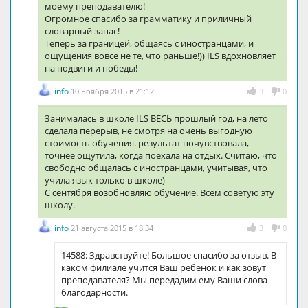
моему преподавателю!
Огромное спасибо за грамматику и приличный
словарный запас!
Теперь за границей, общаясь с иностранцами, и
ощущения вовсе не те, что раньше!)) ILS вдохновляет
на подвиги и победы!
info
10 ноября 2015 в 21:12
3
0
Занималась в школе ILS ВЕСЬ прошлый год, на лето
сделала перерыв, не смотря на очень выгодную
стоимость обучения. результат почувствовала,
точнее ощутила, когда поехала на отдых. Считаю, что
свободно общалась с иностранцами, учитывая, что
учила язык только в школе)
С сентября возобновляю обучение. Всем советую эту
школу.
info
21 августа 2015 в 18:34
3
0
14588: Здравствуйте! Большое спасибо за отзыв. В
каком филиале учится Ваш ребенок и как зовут
преподавателя? Мы передадим ему Ваши слова
благодарности.