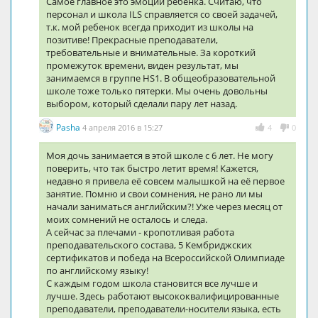
Самое главное это эмоции ребенка. Считаю, что
персонал и школа ILS справляется со своей задачей,
т.к. мой ребенок всегда приходит из школы на
позитиве! Прекрасные преподаватели,
требовательные и внимательные. За короткий
промежуток времени, виден результат, мы
занимаемся в группе HS1. В общеобразовательной
школе тоже только пятерки. Мы очень довольны
выбором, который сделали пару лет назад.
Pasha
4 апреля 2016 в 15:27
4
0
Моя дочь занимается в этой школе с 6 лет. Не могу
поверить, что так быстро летит время! Кажется,
недавно я привела её совсем малышкой на её первое
занятие. Помню и свои сомнения, не рано ли мы
начали заниматься английским?! Уже через месяц от
моих сомнений не осталось и следа.
А сейчас за плечами - кропотливая работа
преподавательского состава, 5 Кембриджских
сертификатов и победа на Всероссийской Олимпиаде
по английскому языку!
С каждым годом школа становится все лучше и
лучше. Здесь работают высококвалифицированные
преподаватели, преподаватели-носители языка, есть