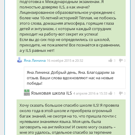
подготовка к Международным экзаменам. Я
полностью доверяю ILS, а как иначе?
Лицензированное образовательное учреждение с
более чем 10-летней историей! Тёплая, не побоюсь
этого слова, домашняя атмосфера, горящие глаза
детей и энтузиазм, с которым каждый сотрудник
приходит на работу-вот секрет их успеха!
Если вы до сих пор не определились со школой,
приходите, не пожалеете! Все познаётся в сравнении,
а у ILS равных нет!
Яна Линина
16 ноября 2015 в 20:32
3
0
Яна Линина: Добрый день, Яна. Благодарим за
отзыв. Ваши слова вдохновляют нас на новые
победы!
Языковая школа ILS
4 апреля 2016 в 15:33
1
0
Хочу сказать большое спасибо школе ILS! Я провела
около года в этой школе и приобрела огромный
багаж знаний, не смотря на то, что пришла почти с
нулевыми знаниями языка. Моя цель была
заговорить на английском! И смело могу сказать –
мне это удалось, отдельное спасибо за терпение