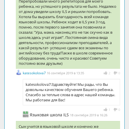
Перепробовали много репетиторов для моего
ребенка, но успешного результата не было. Недалеко
от дома увидели школу ILS и решили попробовать.
Хотела бы выразить благодарность всей команде
языковой школы. Ребенок ходит в ILS уже 3 год,
помню, после первого занятия она позвонила и
сказала: "Ура, мама, наконец это не так скучно как в
школе,здесь учат играя!". Постоянная смена вида
деятельности, профессионализм преподавателей, а
какой результат- успешно сдаем все экзамены по
английскому без труда!Также в школе современное
оборудование, очень чисто и красиво! Советуем
постояно всем друзьям)
katesokolova7
16 сентября 2019 в 13:35
2
0
katesokolova7:Здравствуйте! Мы рады, что Вы
довольны качеством обучения Вашего ребенка.
Спасибо за теплые слова в адрес нашей команды.
Мы работаем для Вас!
1
0
Языковая школа ILS
18 сентября 2019 в 16:26
Сын учится в языковой школе и конечно же