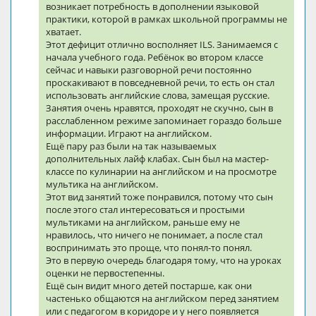
возникает потребность в дополнении языковой
практики, которой в рамках школьной программы не
хватает.
Этот дефицит отлично восполняет ILS. Занимаемся с
начала учебного года. Ребёнок во втором классе
сейчас и навыки разговорной речи постоянно
проскакивают в повседневной речи, то есть он стал
использовать английские слова, замещая русские.
Занятия очень нравятся, проходят не скучно, сын в
расслабленном режиме запоминает гораздо больше
информации. Играют на английском.
Ещё пару раз были на так называемых
дополнительных лайф клабах. Сын был на мастер-
классе по кулинарии на английском и на просмотре
мультика на английском.
Этот вид занятий тоже понравился, потому что сын
после этого стал интересоваться и простыми
мультиками на английском, раньше ему не
нравилось, что ничего не понимает, а после стал
воспринимать это проще, что понял-то понял.
Это в первую очередь благодаря тому, что на уроках
оценки не первостепенны.
Ещё сын видит много детей постарше, как они
частенько общаются на английском перед занятием
или с педагогом в коридоре и у него появляется