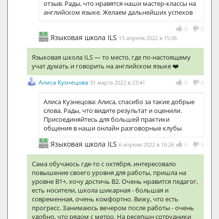
отзыв. Рады, что нравятся наши мастер-классы на
английском языке. Желаем дальнейших успехов
0
0
Языковая школа ILS
15 апреля 2022 в 15:06
Языковая школа ILS — то место, где по-настоящему
учат думать и говорить на английском языке ❤️
Алиса Кузнецова
31 марта 2022 в 23:41
0
0
Алиса Кузнецова: Алиса, спасибо за такие добрые
слова. Рады, что видите результат и оценили.
Присоединяйтесь для большей практики
общения в наши онлайн разговорные клубы
Языковая школа ILS
6 апреля 2022 в 16:26
0
0
Сама обучаюсь где-то с октября, интересовало
повышение своего уровня для работы, пришла на
уровне B1+, хочу достичь B2. Очень нравится педагог,
есть носители, школа шикарная - большая и
современная, очень комфортно. Вижу, что есть
прогресс. Занимаюсь вечером после работы - очень
удобно, что рядом с метро. На ресепшн сотрудники