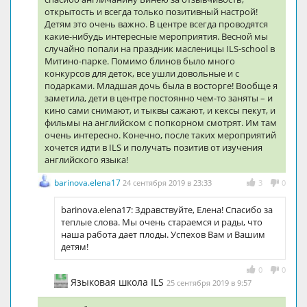
открытость и всегда только позитивный настрой!
Детям это очень важно. В центре всегда проводятся
какие-нибудь интересные мероприятия. Весной мы
случайно попали на праздник масленицы ILS-school в
Митино-парке. Помимо блинов было много
конкурсов для деток, все ушли довольные и с
подарками. Младшая дочь была в восторге! Вообще я
заметила, дети в центре постоянно чем-то заняты – и
кино сами снимают, и тыквы сажают, и кексы пекут, и
фильмы на английском с попкорном смотрят. Им там
очень интересно. Конечно, после таких мероприятий
хочется идти в ILS и получать позитив от изучения
английского языка!
barinova.elena17
24 сентября 2019 в 23:33
3
0
barinova.elena17: Здравствуйте, Елена! Спасибо за
теплые слова. Мы очень стараемся и рады, что
наша работа дает плоды. Успехов Вам и Вашим
детям!
0
0
Языковая школа ILS
25 сентября 2019 в 9:57