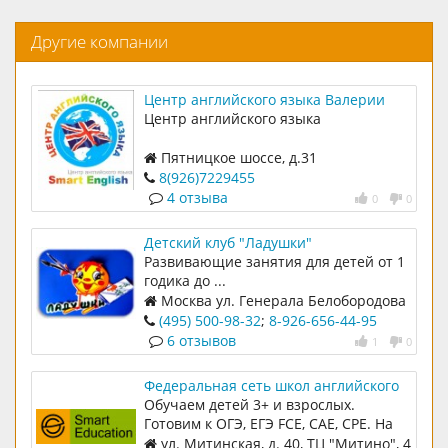
Другие компании
Центр английского языка Валерии
Федоровой
Центр английского языка
Пятницкое шоссе, д.31
8(926)7229455
4 отзыва
0
0
Детский клуб "Ладушки"
Развивающие занятия для детей от 1
годика до ...
Москва ул. Генерала Белобородова
д.37
(495) 500-98-32
;
8-926-656-44-95
6 отзывов
1
0
Федеральная сеть школ английского
языка Smart Education
Обучаем детей 3+ и взрослых.
Готовим к ОГЭ, ЕГЭ FCE, CAE, CPE. На
рынке 12 лет. Онлайн и оффлайн
ул. Митинская, д. 40, ТЦ "Митино", 4