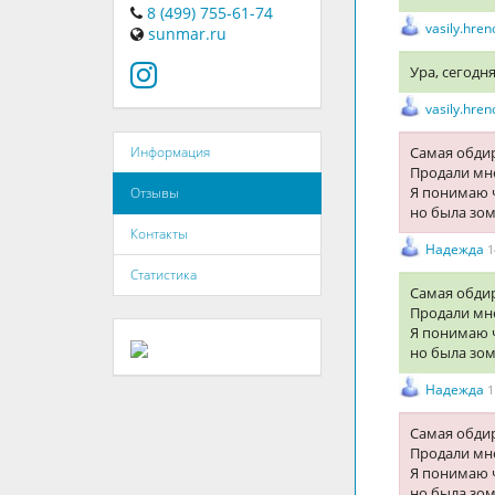
8 (499) 755-61-74
vasily.hr
sunmar.ru
Ура, сегодн
vasily.hr
Самая обдир
Информация
Продали мне
Я понимаю ч
Отзывы
но была зо
Контакты
Надежда
1
Статистика
Самая обдир
Продали мне
Я понимаю ч
но была зо
Надежда
1
Самая обдир
Продали мне
Я понимаю ч
но была зо