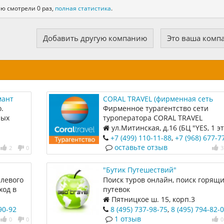
ю смотрели 0 раз,
полная статистика
.
Добавить другую компанию
Это ваша комп
мант
CORAL TRAVEL (фирменная сеть
турагентств ТИО)
.
Фирменное турагентство сети
ных
туроператора CORAL TRAVEL
предлагает своим клиентам выез
ул.Митинская, д.16 (БЦ "YES, 1 э
туры по массовым направлениям
+7 (499) 110-11-88
,
+7 (968) 677-7
отдыха
оставьте отзыв
2
0
3
"Бутик Путешествий"
 левого
Поиск туров онлайн, поиск горящ
ход в
путевок
а прямо,
1
Пятницкое ш. 15, корп.3
90-92
8 (495) 737-98-75
,
8 (495) 794-82-
адья" .
roman@bptour
1 отзыв
0
0
0