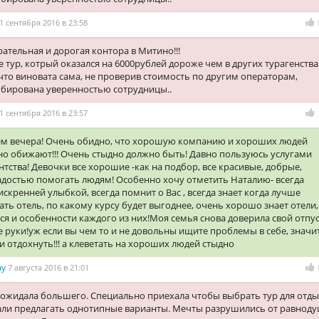
1 сентября 2016 в 23:58
ательная и дорогая контора в Митино!!!
 тур, котрый оказался на 6000рублей дороже чем в других турагенства
то виновата сама, не проверив стоимость по другим операторам,
мбирована уверенностью сотрудницы..
1 сентября 2016 в 23:57
ем вечера! Очень обидно, что хорошую компанию и хороших людей
о обижают!!! Очень стыдно должно быть! Давно пользуюсь услугами
нтства! Девочки все хорошие -как на подбор, все красивые, добрые,
адостью помогать людям! Особенно хочу отметить Наталию- всегда
 искренней улыбкой, всегда помнит о Вас , всегда знает когда лучше
ть отель, по какому курсу будет выгоднее, очень хорошо знает отели,
ся и особенности каждого из них!Моя семья снова доверила свой отпус
 руки!уж если вы чем то и не довольны ищите проблемы в себе, значи
и отдохнуть!!! а клеветать на хороших людей стыдно
uy
7 августа 2016 в 21:01
 ожидала большего. Специально приехала чтобы выбрать тур для отды
ли предлагать однотипные варианты. Мечты разрушились от равнод