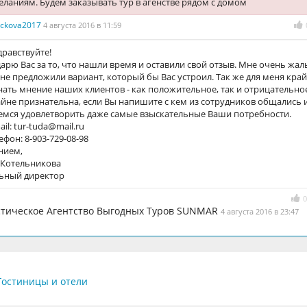
ланиям. Будем заказывать тур в агенстве рядом с домом
yackova2017
4 августа 2016 в 11:59
дравствуйте!
дарю Вас за то, что нашли время и оставили свой отзыв. Мне очень жал
 не предложили вариант, который бы Вас устроил. Так же для меня кра
нать мнение наших клиентов - как положительное, так и отрицательно
айне признательна, если Вы напишите с кем из сотрудников общались 
емся удовлетворить даже самые взыскательные Ваши потребности.
il: tur-tuda@mail.ru
фон: 8-903-729-08-98
нием,
 Котельникова
ьный директор
0
стическое Агентство Выгодных Туров SUNMAR
4 августа 2016 в 23:47
Гостиницы и отели