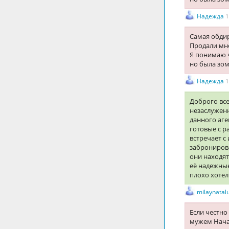
Надежда
1
Самая обдир
Продали мне
Я понимаю ч
но была зо
Надежда
1
Доброго вс
незаслуженн
данного аге
готовые с р
встречает с
забронирова
они находят
её надежные
плохо хотел
milaynatal
Если честно
мужем Нача