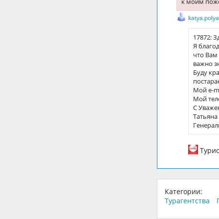
к моим поже
katya.pol
17872: З
Я благо
что Вам
важно з
Буду кр
постара
Мой e-ma
Мой теле
С Уваже
Татьяна
Генерал
Тури
Категории:
Турагентства