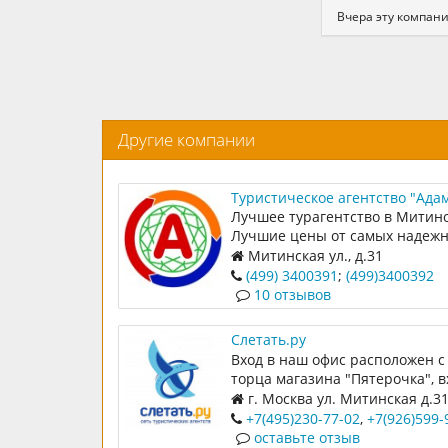
Вчера эту компани
Другие компании
Туристическое агентство "Ада
тур"
Лучшее турагентство в Митино
Лучшие цены от самых надеж
операторов
Митинская ул., д.31
(499) 3400391
;
(499)3400392
10 отзывов
Слетать.ру
Вход в наш офис расположен с
торца магазина "Пятерочка", в
"Центр услуг Митино", от вход
г. Москва ул. Митинская д.3
третья дверь слева. Магазин
+7(495)230-77-02
,
+7(926)599-
Пятерочка расположен за ТЦ "Л
оставьте отзыв