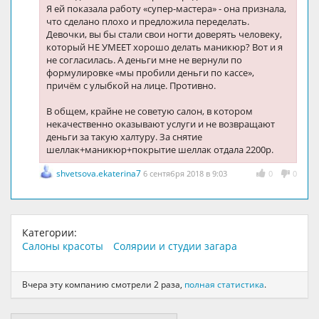
Я ей показала работу «супер-мастера» - она признала,
что сделано плохо и предложила переделать.
Девочки, вы бы стали свои ногти доверять человеку,
который НЕ УМЕЕТ хорошо делать маникюр? Вот и я
не согласилась. А деньги мне не вернули по
формулировке «мы пробили деньги по кассе»,
причём с улыбкой на лице. Противно.
В общем, крайне не советую салон, в котором
некачественно оказывают услуги и не возвращают
деньги за такую халтуру. За снятие
шеллак+маникюр+покрытие шеллак отдала 2200р.
shvetsova.ekaterina7
6 сентября 2018 в 9:03
0
0
Категории:
Салоны красоты
Солярии и студии загара
Вчера эту компанию смотрели 2 раза,
полная статистика
.