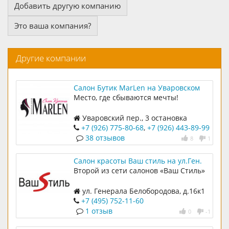
Добавить другую компанию
Это ваша компания?
Другие компании
Салон Бутик MarLen на Уваровском
переулке
Место, где сбываются мечты!
Уваровский пер., 3 остановка
Бассейн, вход со двора
+7 (926) 775-80-68
,
+7 (926) 443-89-99
38 отзывов
8
1
Салон красоты Ваш стиль на ул.Ген.
Белобородова
Второй из сети салонов «Ваш Стиль»
ул. Генерала Белобородова, д.16к1
+7 (495) 752-11-60
1 отзыв
0
-1