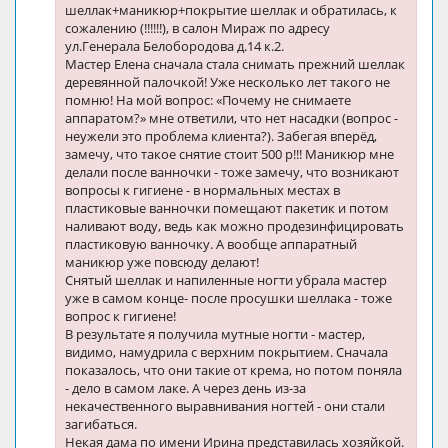
шеллак+маникюр+покрытие шеллак и обратилась, к
сожалению (!!!!!!), в салон Мираж по адресу
ул.Генерала Белобородова д.14 к.2.
Мастер Елена сначала стала снимать прежний шеллак
деревянной палочкой! Уже несколько лет такого не
помню! На мой вопрос: «Почему не снимаете
аппаратом?» мне ответили, что нет насадки (вопрос -
неужели это проблема клиента?). Забегая вперёд,
замечу, что такое снятие стоит 500 р!!! Маникюр мне
делали после ванночки - тоже замечу, что возникают
вопросы к гигиене - в нормальных местах в
пластиковые ванночки помещают пакетик и потом
наливают воду, ведь как можно продезинфицировать
пластиковую ванночку. А вообще аппаратный
маникюр уже повсюду делают!
Снятый шеллак и напиленные ногти убрала мастер
уже в самом конце- после просушки шеллака - тоже
вопрос к гигиене!
В результате я получила мутные ногти - мастер,
видимо, намудрила с верхним покрытием. Сначала
показалось, что они такие от крема, но потом поняла
- дело в самом лаке. А через день из-за
некачественного выравнивания ногтей - они стали
загибаться.
Некая дама по имени Ирина представилась хозяйкой.