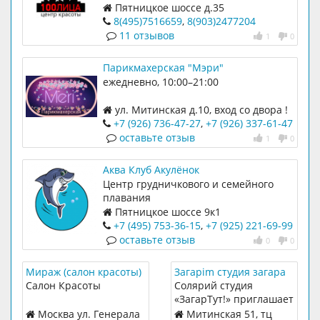
сервис, коррекция силуэта,
Пятницкое шоссе д.35
косметология
8(495)7516659
,
8(903)2477204
11 отзывов
1
0
Парикмахерская "Мэри"
ежедневно, 10:00–21:00
ул. Митинская д.10, вход со двора !
+7 (926) 736-47-27
,
+7 (926) 337-61-47
оставьте отзыв
1
0
Аква Клуб Акулёнок
Центр грудничкового и семейного
плавания
Пятницкое шоссе 9к1
+7 (495) 753-36-15
,
+7 (925) 221-69-99
оставьте отзыв
0
0
Мираж (салон красоты)
Загарim студия загара
Салон Красоты
Солярий студия
«ЗагарТут!» приглашает
Вас за лучиком солнца!
Москва ул. Генерала
Митинская 51, тц