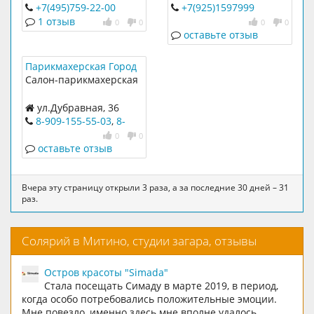
В нашей студии всегда
Белобородова, д. 14 к. 2
"Тук-Тук", 2 этаж,
+7(495)759-22-00
+7(925)1597999
новые мощные лампы с
павильон 54
1 отзыв
0
0
0
0
улучшенными
оставьте отзыв
коэффициентами,
зеркал
Парикмахерская Город
Салон-парикмахерская
ул.Дубравная, 36
8-909-155-55-03
,
8-
915-143-01-87
0
0
оставьте отзыв
Вчера эту страницу открыли 3 раза, а за последние 30 дней – 31
раз.
Солярий в Митино, студии загара, отзывы
Остров красоты "Simada"
Стала посещать Симаду в марте 2019, в период,
когда особо потребовались положительные эмоции.
Мне повезло, именно здесь мне вполне удалось