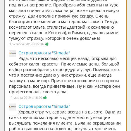
поднять настроение. Приобрела абонементы на курс
массажа спины и массажа лица, позже сделала новую
стрижку. Дали вполне приличную скидку. Очень
благоприятное мнение о мастерах: массажист Тимур,
косметолог Ольга, стилисты Дмитрий (к сожалению
перешел в салон в Коптево), и Римма, сделавшая мне
"умную" стрижку, которой я очень довольна!
3 октября 2019 в 22:16
Остров красоты "Simada"
Рада, что несколько месяцев назад, открыла для
себя этот салон красоты. Приемлемые цены, большой
выбор разнообразных процедур и услуг. Помимо того,
что я постоянно делаю у них стрижки, ещё иногда
захожу на маникюр. Приятное отношение со стороны
персонала, всегда приветливые. Ну и как мастера они
профессионалы своего дела.
11 марта 2019 в 16:20
Остров красоты "Simada"
Хорошо стригут, сервис всегда на высоте. Одни из
самых лучших мастеров в одном месте, умеющие
выслушать пожелания клиента. Была на окрашивании,
работа выполнена на отлично, результат мне очень