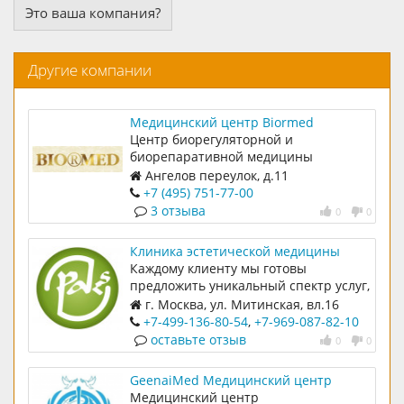
Это ваша компания?
Другие компании
Медицинский центр Biormed
Центр биорегуляторной и
биорепаративной медицины
Ангелов переулок, д.11
+7 (495) 751-77-00
3 отзыва
0
0
Клиника эстетической медицины
Доктора Пак
Каждому клиенту мы готовы
предложить уникальный спектр услуг,
способный удовлетворить даже
г. Москва, ул. Митинская, вл.16
самого взыскательного посетителя
(район Митино), 3 этаж, офис 301
+7-499-136-80-54
,
+7-969-087-82-10
оставьте отзыв
0
0
GeenaiMed Медицинский центр
Медицинский центр