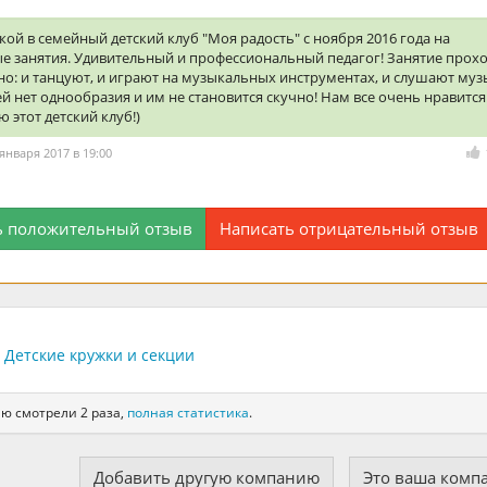
кой в семейный детский клуб "Моя радость" с ноября 2016 года на
е занятия. Удивительный и профессиональный педагог! Занятие прох
о: и танцуют, и играют на музыкальных инструментах, и слушают муз
 нет однообразия и им не становится скучно! Нам все очень нравится
ю этот детский клуб!)
 января 2017 в 19:00
ь положительный отзыв
Написать отрицательный отзыв
Детские кружки и секции
ию смотрели 2 раза,
полная статистика
.
Добавить другую компанию
Это ваша комп