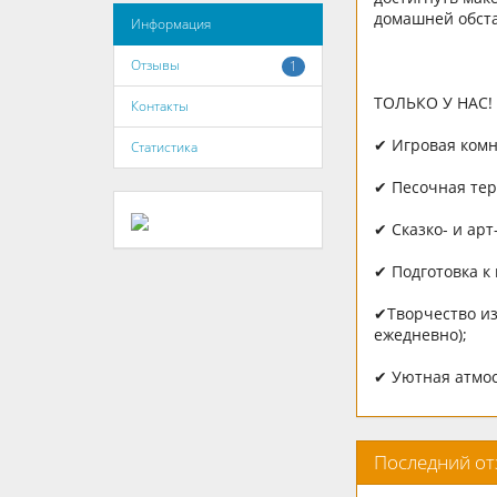
домашней обста
Информация
Отзывы
1
ТОЛЬКО У НАС!
Контакты
✔ Игровая комн
Статистика
✔ Песочная тер
✔ Сказко- и арт
✔ Подготовка к
✔Творчество из
ежедневно);
✔ Уютная атмосф
Последний о