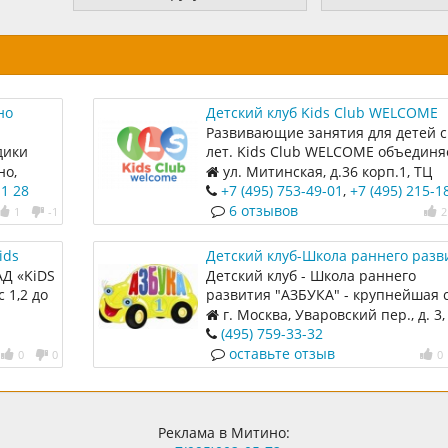
но
Детский клуб Kids Club WELCOME
Развивающие занятия для детей с
дики
лет. Kids Club WELCOME объединя
детей и любящих родителей, кото
но,
ул. Митинская, д.36 корп.1, ТЦ
разделяют наш интерес к английс
"Ковчег"; 5 этаж, центральный вхо
11 28
+7 (495) 753-49-01
,
+7 (495) 215-1
языку.
6 отзывов
1
-1
2
ids
Детский клуб-Школа раннего разв
Д «KiDS
Детский клуб - Школа раннего
 1,2 до
развития "АЗБУКА" - крупнейшая 
ужки,
детских клубов в Москве и Москов
г. Москва, Уваровский пер., д. 3, 
кли, шоу
области.
(495) 759-33-32
оставьте отзыв
0
0
0
Реклама в Митино: