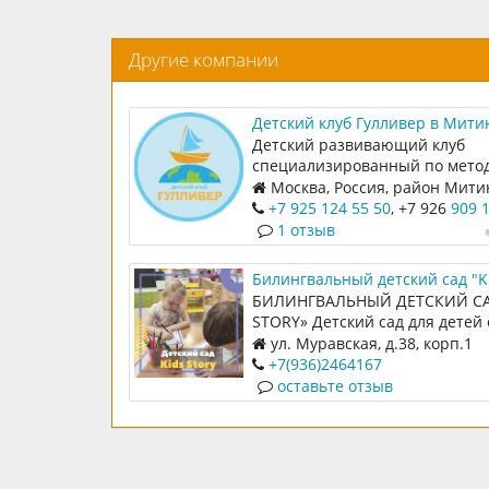
Другие компании
Детский клуб Гулливер в Мити
Детский развивающий клуб
специализированный по мето
Монтессори.
Москва, Россия, район Мити
Митинская улица,19
+7 925 124 55 50
, +7 926
909 
1 отзыв
Билингвальный детский сад "K
story"
БИЛИНГВАЛЬНЫЙ ДЕТСКИЙ СА
STORY» Детский сад для детей с
7 лет. Развивающие студии, кр
ул. Муравская, д.38, корп.1
секции, мастер-классы, спекта
+7(936)2464167
с 8 мес. до 15 лет
оставьте отзыв