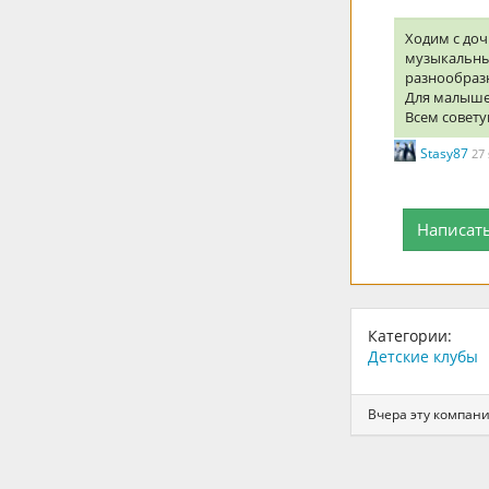
Ходим с доч
музыкальны
разнообразн
Для малышей
Всем совету
Stasy87
27
Написат
Категории:
Детские клубы
Вчера эту компан