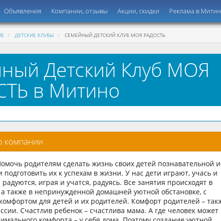
Объявления
Компании, отзывы
Акции, скидки
Реклама в Мити
ИЕ
ДЕТСКИЕ КЛУБЫ
СЕМЕЙНЫЙ ДЕТСКИЙ КЛУБ МОЯ РАДОСТЬ
ный Детский Клуб МОЯ
ТЬ в Митино
о компании
Помочь родителям сделать жизнь своих детей познавательной и
 подготовить их к успехам в жизни. У нас дети играют, учась и
И радуются, играя и учатся, радуясь. Все занятия происходят в
 а также в непринужденной домашней уютной обстановке, с
омфортом для детей и их родителей. Комфорт родителей – так
ссии. Счастлив ребенок – счастлива мама. А где человек может
симального комфорта – у себя дома. Поэтому создание уютной