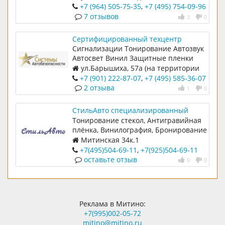
+7 (964) 505-75-35
,
+7 (495) 754-09-96
7 отзывов
3
0
Сертифицированный техцентр
Системы автобезопасности
Сигнализации Тонирование Автозвук
Автосвет Винил Защитные пленки
ул.Барышиха, 57а (на территории
промбазы "Смит и К", налево под
+7 (901) 222-87-07
,
+7 (495) 585-36-07
шлагбаум.)
2 отзыва
1
0
СтильАвто специализированный
техцентр
Тонирование стекол, Антигравийная
плёнка, Винилография, Бронирование
Митинская 34к.1
+7(495)504-69-11
,
+7(925)504-69-11
оставьте отзыв
0
0
Реклама в Митино:
+7(995)002-05-72
mitino@mitino.ru