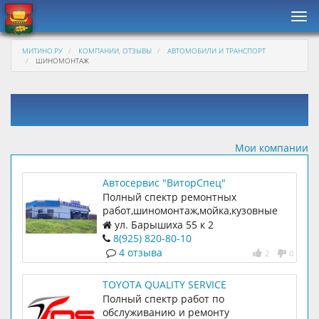
Нав
МИТИНО.РУ
КОМПАНИИ, ОТЗЫВЫ
АВТОМОБИЛИ И ТРАНСПОРТ
ШИНОМОНТАЖ
Мои компании
Автосервис "ВиторСпец"
Полный спектр ремонтных
работ,шиномонтаж,мойка,кузовные
работы,покраска,сход-развал
ул. Барышиха 55 к 2
8(925) 820-80-10
4 отзыва
2
0
TOYOTA QUALITY SERVICE
Полный спектр работ по
обслуживанию и ремонту