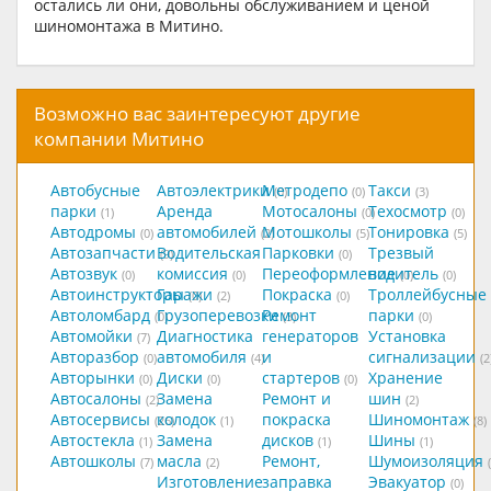
остались ли они, довольны обслуживанием и ценой
шиномонтажа в Митино.
Возможно вас заинтересуют другие
компании Митино
Автобусные
Автоэлектрики
Метродепо
Такси
(0)
(0)
(3)
парки
Аренда
Мотосалоны
Техосмотр
(1)
(0)
(0)
Автодромы
автомобилей
Мотошколы
Тонировка
(0)
(2)
(5)
(5)
Автозапчасти
Водительская
Парковки
Трезвый
(9)
(0)
Автозвук
комиссия
Переоформление
водитель
(0)
(0)
(0)
(0)
Автоинструкторы
Гаражи
Покраска
Троллейбусные
(0)
(2)
(0)
Автоломбард
Грузоперевозки
Ремонт
парки
(0)
(3)
(0)
Автомойки
Диагностика
генераторов
Установка
(7)
Авторазбор
автомобиля
и
сигнализации
(0)
(4)
(2
Авторынки
Диски
стартеров
Хранение
(0)
(0)
(0)
Автосалоны
Замена
Ремонт и
шин
(2)
(2)
Автосервисы
колодок
покраска
Шиномонтаж
(26)
(1)
(8)
Автостекла
Замена
дисков
Шины
(1)
(1)
(1)
Автошколы
масла
Ремонт,
Шумоизоляция
(7)
(2)
Изготовление
заправка
Эвакуатор
(0)