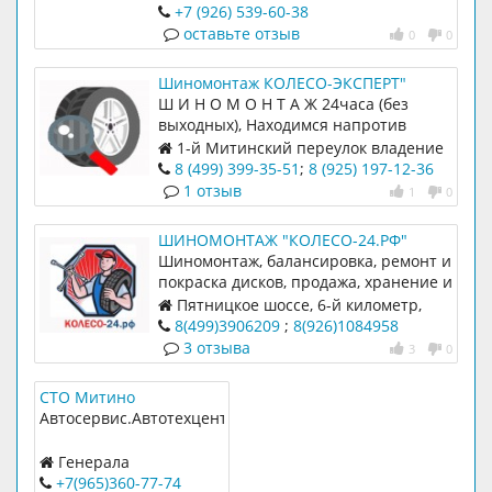
+7 (926) 539-60-38
оставьте отзыв
0
0
Шиномонтаж КОЛЕСО-ЭКСПЕРТ"
Ш И Н О М О Н Т А Ж 24часа (без
выходных), Находимся напротив
автосалона "Вольво" Ремонт,ПРАВКА
1-й Митинский переулок владение
ДИСКОВ Сезонное хранение колес
13
8 (499) 399-35-51
;
8 (925) 197-12-36
Продажа новых и б/у шин и дисков
1 отзыв
1
0
Ремонт шин,утранение грыжи
ШИНОМОНТАЖ "КОЛЕСО-24.РФ"
Шиномонтаж, балансировка, ремонт и
покраска дисков, продажа, хранение и
выкуп шин.
Пятницкое шоссе, 6-й километр,
строение 9
8(499)3906209
;
8(926)1084958
3 отзыва
3
0
СТО Митино
Автосервис.Автотехцентр
Генерала
Белобородова 38
+7(965)360-77-74