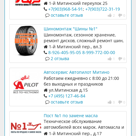
автомобилей TOYOTA и LEXUS.
1-й Митинский переулок 25
(143441)
+7(903)968-54-91
;
+7(903)722-31-19
оставьте отзыв
2
0
Шиномонтаж "Шины №1"
Шиномонтаж, сезонное хранение,
ремонт дисков, сложный ремонт шин,
сварка аргоном, покраска дисков
1-й Митинский пер., вл.3
8-926-405-95-05
8-999-772-00-00
2 отзыва
1
0
Автосервис Автопилот Митино
Работаем ежедневно с 8:00 до 21:00
без выходных и праздников
ул.Митинская д.15
+7 (495) 127-46-84
оставьте отзыв
0
0
Пост №1 по замене масла
Техническое обслуживание
автомобилей всех марок. Автомасла и
расходники
1-й Митинский пер., д.17