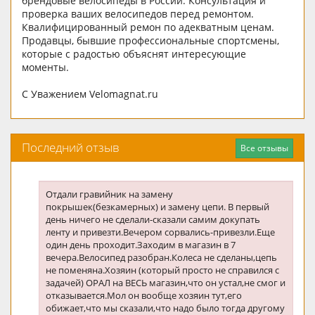
брендовые велосипеды в России. Консультация и
проверка ваших велосипедов перед ремонтом.
Квалифицированный ремон по адекватным ценам.
Продавцы, бывшие профессиональные спортсмены,
которые с радостью объяснят интересующие
моменты.
С Уважением Velomagnat.ru
Последний отзыв
Все отзывы
Отдали гравийник на замену
покрышек(безкамерных) и замену цепи. В первый
день ничего не сделали-сказали самим докупать
ленту и привезти.Вечером сорвались-привезли.Еще
один день проходит.Заходим в магазин в 7
вечера.Велосипед разобран.Колеса не сделаны,цепь
не поменяна.Хозяин (который просто не справился с
задачей) ОРАЛ на ВЕСЬ магазин,что он устал,не смог и
отказывается.Мол он вообще хозяин тут,его
обижает,что мы сказали,что надо было тогда другому