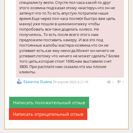
специалисту везти. Спустя пол часа какой-то друг
этого хозяина подсказал этому «мастеру»,что он не
затянул что-то.То есть впустую потратили наше
время.Еще через пол часа после(я быстро вам цепь
махну) уже пошли в шиномонтажку чтобы
попробовать все-таки доделать колесо. Не
получилось. То есть после всего этого нам
предложили поставить камеру. И все это под
постоянные жалобы мастера-хозяина,что он не
успевает есть,как ему некогда.Может он ничего не
успевает,потому что ничего не может сделать? Более
того цепь,которая стоит 1690,нам выставили счет
3800. При расплате нам сказали,что мы плохие
клиенты.
Ekaterina Dudina
29 апреля 2022 в 21:18
0
0
Написать положительный отзыв
Написать отрицательный отзыв