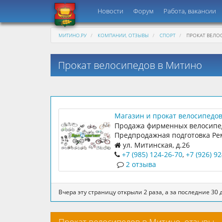
Новости
Форум
Работа, вакансии
МИТИНО.РУ
КОМПАНИИ, ОТЗЫВЫ
СПОРТ
ПРОКАТ ВЕЛО
Прокат велосипедов в Митино
Магазин и прокат велосипедо
Веломагнат
Продажа фирменных велосипе
Предпродажная подготовка Ре
велосипедов Прокат велосипе
ул. Митинская, д.26
+7 (985) 124-26-70
,
+7 (926) 9
2 отзыва
Вчера эту страницу открыли 2 раза, а за последние 30 д
Прокат велосипедов в Митино, отзывы