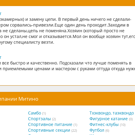
т
зкамерных) и замену цепи. В первый день ничего не сделали-
ером сорвались-привезли.Еще один день проходит.Заходим в
а не сделаны,цепь не поменяна.Хозяин (который просто не
о он устал,не смог и отказывается.Мол он вообще хозяин тут,ег
ругому специалисту везти.
т
 все быстро и качественно. Подсказали что лучше поменять в
 приемлемыми ценами и мастером с руками оттуда откуда нужно
омпании Митино
Самбо
Тхэквондо, таэквондо
(1)
Спортзалы
Фигурное катание
(2)
(0)
Спортивное питание
Фитнес-клубы
(1)
(10)
Спортивные секции
Футбол
(22)
(6)