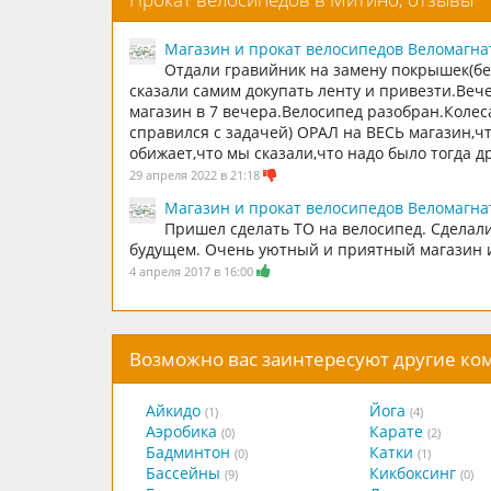
Магазин и прокат велосипедов Веломагна
Отдали гравийник на замену покрышек(бе
сказали самим докупать ленту и привезти.Веч
магазин в 7 вечера.Велосипед разобран.Колес
справился с задачей) ОРАЛ на ВЕСЬ магазин,чт
обижает,что мы сказали,что надо было тогда д
29 апреля 2022 в 21:18
Магазин и прокат велосипедов Веломагна
Пришел сделать ТО на велосипед. Сделали
будущем. Очень уютный и приятный магазин и
4 апреля 2017 в 16:00
Возможно вас заинтересуют другие к
Айкидо
Йога
(1)
(4)
Аэробика
Карате
(0)
(2)
Бадминтон
Катки
(0)
(1)
Бассейны
Кикбоксинг
(9)
(0)