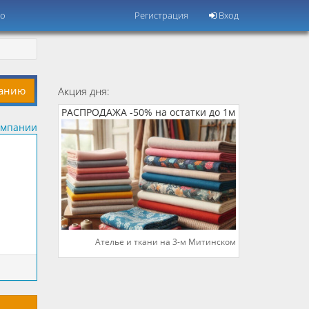
но
Регистрация
Вход
панию
Акция дня:
РАСПРОДАЖА -50% на остатки до 1м
омпании
Ателье и ткани на 3-м Митинском