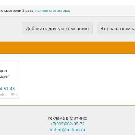
ию смотрели 3 раза,
полная статистика
.
Добавить другую компанию
Это ваша комп
в
дов
монт
дов
24-51-43
0
0
Реклама в Митино:
+7(995)002-05-72
mitino@mitino.ru