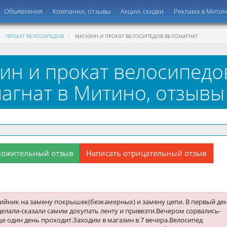
Объявления
Компании, отзывы
Акции, скидки
Реклама в Мити
ПРОКАТ ВЕЛОСИПЕДОВ
МАГАЗИН И ПРОКАТ ВЕЛОСИПЕДОВ ВЕЛОМАГНАТ
ин и прокат велосипедо
агнат в Митино, отзывы
ложительный отзыв
Написать отрицательный отзыв
ийник на замену покрышек(безкамерных) и замену цепи. В первый де
делали-сказали самим докупать ленту и привезти.Вечером сорвались-
е один день проходит.Заходим в магазин в 7 вечера.Велосипед