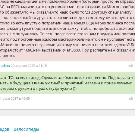
леса не сделаны,цепь не поменяна.Хозяин (который просто не справил
АЛ на ВЕСЬ магазин,что он устал,не смог и отказывается.Мол он вообщ
его обижает,что мы сказали,что надо было тогда другому специалисту
тя пол часа какой-то друг этого хозяина подсказал этому «мастеру»,что 
что-то.То есть впустую потратили наше время.Еще через пол часа после
 цепь махну) уже пошли в шиномонтажку чтобы попробовать все-таки
лесо. Не получилось. То есть после всего этого нам предложили постав
се это под постоянные жалобы мастера-хозяина,что он не успевает есть
.Может он ничего не успевает,потому что ничего не может сделать? Б
оторая стоит 1690,нам выставили счет 3800. При расплате нам сказали,ч
клиенты.
Dudina
29 апреля 2022 в 21:18
ать ТО на велосипед. Сделали все быстро и качественно. Подсказали ч
нять в будущем. Очень уютный и приятный магазин и приемлемыми
стером с руками оттуда откуда нужно )))
апреля 2017 в 16:00
едов
Велосипеды