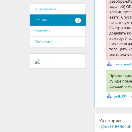
разобран.Ко
задачей) ОР
Информация
хозяин тут,
везти. Спус
Отзывы
2
не затянул 
быстро вам
Контакты
доделать ко
камеру. И в
Статистика
ему некогда
того цепь,к
мы плохие 
Ekaterina 
Пришел сдел
лучше поме
ценами и ма
Lelik001
4 
Категории:
Прокат велосип