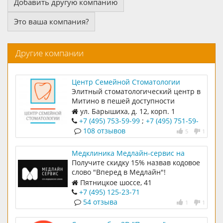
Добавить другую компанию
Это ваша компания?
Другие компании
Центр Семейной Стоматологии
Элитный стоматологический центр в
Митино в пешей доступности
ул. Барышиха, д. 12, корп. 1
+7 (495) 753-59-99
;
+7 (495) 751-59-
99
108 отзывов
5
1
Медклиника Медлайн-сервис на
Пятницком шоссе
Получите скидку 15% назвав кодовое
слово "Вперед в Медлайн"!
Пятницкое шоссе, 41
+7 (495) 125-23-71
54 отзыва
1
1