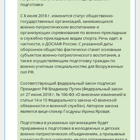
подготовки
С 8 июля 2018 г. изменится статус общественно-
государственных организаций, занимающихся
военно-патриотическим воспитанием и
организующих соревнования по военно-прикладным
и служебно-прикладным видам спорта. Речь идет, в
частности, о ДОСААФ России. С указанной даты
оборонное общество фактически станет основным
субъектом военно-патриотического воспитания, а
также осуществляющим подготовку граждан по
военно-учетным специальностям для Вооруженных
сил РФ.
Соответствующий федеральный закон подписал
Президент РФ Владимир Путин (Федеральный закон
от 27 июня 2018 г. № 166-ФЗ «О внесении изменений в
статьи 14 и 15 Федерального закона «О воинской
обязанности и военной службе»). Автором закона
является вице-спикер Госдумы Ирина Яровая.
Подготовка в указанных организациях будет
приравнена к подготовке в молодежных и детских
военно-патриотических объединениях, а призывные
комиссии будут учитывать ее при определении вида и