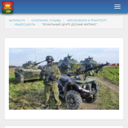
Навиг
МИТИНО.РУ
КОМПАНИИ, ОТЗЫВЫ
АВТОМОБИЛИ И ТРАНСПОРТ
КВАДРОЦИКЛЫ
"ЗОНАЛЬНЫЙ ЦЕНТР ДОСААФ МИТИНО"