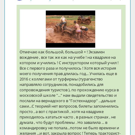
Отмечаю как большой, большой + ! Экзамен
вождение , все так же как на учебе ! на квадрике на
котором и учились ! С инструктором который учил !
Все с первого раза и получилось ! Хотя вся история
моего получения прав длилась год... Училась еще в
2016 с коллегами от турфирмы (турагенство
направляло сотрудников, понадобились для
сопровождения туристов ), по прохождению курса в
московской школе "..." нам выдали свидетельство и
послали на вернадского в "Гостехнадзор" ...дальше
сами...С теорией нет вопросов, билеты запомнились
просто , а вот с практикой , хотя на квадрике
приходилось кататься часто , в разных странах , не
думала , что будут проблемы . Но завалила ... в
командировку не попала...потом не было времени и
желания ...и вот, закрыла вопрос ! Теперь тракторист-