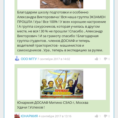
Благодарим школу подготовки и особенно
Александра Викторовича ! Вся наша группа ЭКЗАМЕН
ПРОШЛА ! Ура ! Все 100% ! У всех хорошее настроение
! А группа сокурсников, которая училась в другом
месте, не вся ! 30 % не прошли ! Спасибо , Александр
Викторович ! И за грамоту спасибо ! Благодарная
группа студентов , членов ДОСААФ и теперь
водителей трактористов - машинистов и
самоходчиков . Ура , теперь в экспедицию за рулем.
ООО МГГУ
7 сентября 2017 в 14:02
1
0
Юнармия ДОСААФ Митино СЗАО г, Москва
Удачи ! Успехов !
ЮНАРМИЯ
4 сентября 2017 в 13:16
1
0