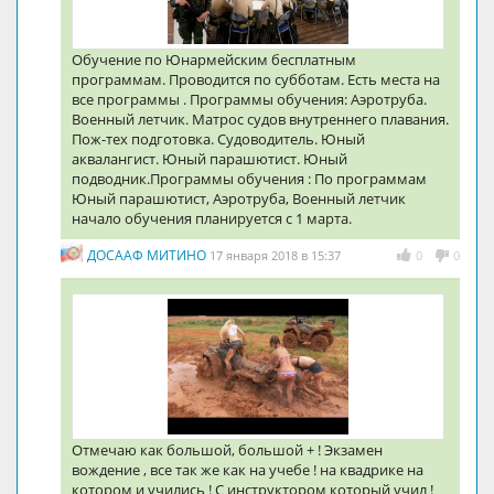
Обучение по Юнармейским бесплатным
программам. Проводится по субботам. Есть места на
все программы . Программы обучения: Аэротруба.
Военный летчик. Матрос судов внутреннего плавания.
Пож-тех подготовка. Судоводитель. Юный
аквалангист. Юный парашютист. Юный
подводник.Программы обучения : По программам
Юный парашютист, Аэротруба, Военный летчик
начало обучения планируется с 1 марта.
ДОСААФ МИТИНО
17 января 2018 в 15:37
0
0
Отмечаю как большой, большой + ! Экзамен
вождение , все так же как на учебе ! на квадрике на
котором и учились ! С инструктором который учил !