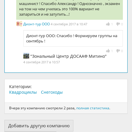
машинист ! Спасибо Александр ! Однозначно , экзамен
на том на чем училась это 100% вариант не
запариться и не затупить...!
Дионт-тур ООО
4 сентября 2017 в 10:47
1
0
Дионт-тур ООО: Спасибо ! Формируем группы на
сентябрь !
1
0
"Зональный Центр ДОСААФ Митино"
4 сентября 2017 в 10:57
Категории:
Квадроциклы
Снегоходы
Вчера эту компанию смотрели 2 раза,
полная статистика
.
Добавить другую компанию