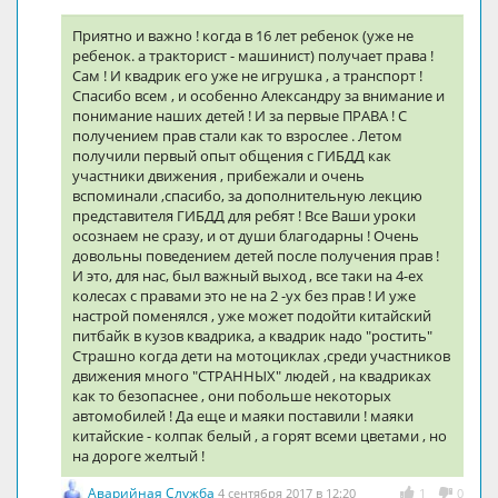
Приятно и важно ! когда в 16 лет ребенок (уже не
ребенок. а тракторист - машинист) получает права !
Сам ! И квадрик его уже не игрушка , а транспорт !
Спасибо всем , и особенно Александру за внимание и
понимание наших детей ! И за первые ПРАВА ! С
получением прав стали как то взрослее . Летом
получили первый опыт общения с ГИБДД как
участники движения , прибежали и очень
вспоминали ,спасибо, за дополнительную лекцию
представителя ГИБДД для ребят ! Все Ваши уроки
осознаем не сразу, и от души благодарны ! Очень
довольны поведением детей после получения прав !
И это, для нас, был важный выход , все таки на 4-ех
колесах с правами это не на 2 -ух без прав ! И уже
настрой поменялся , уже может подойти китайский
питбайк в кузов квадрика, а квадрик надо "ростить"
Страшно когда дети на мотоциклах ,среди участников
движения много "СТРАННЫХ" людей , на квадриках
как то безопаснее , они побольше некоторых
автомобилей ! Да еще и маяки поставили ! маяки
китайские - колпак белый , а горят всеми цветами , но
на дороге желтый !
Аварийная Служба
4 сентября 2017 в 12:20
1
0