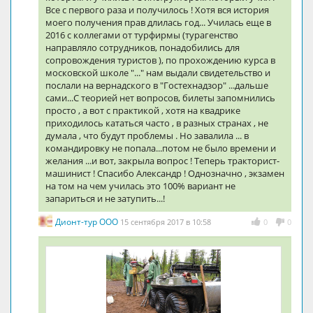
Все с первого раза и получилось ! Хотя вся история
моего получения прав длилась год... Училась еще в
2016 с коллегами от турфирмы (турагенство
направляло сотрудников, понадобились для
сопровождения туристов ), по прохождению курса в
московской школе "..." нам выдали свидетельство и
послали на вернадского в "Гостехнадзор" ...дальше
сами...С теорией нет вопросов, билеты запомнились
просто , а вот с практикой , хотя на квадрике
приходилось кататься часто , в разных странах , не
думала , что будут проблемы . Но завалила ... в
командировку не попала...потом не было времени и
желания ...и вот, закрыла вопрос ! Теперь тракторист-
машинист ! Спасибо Александр ! Однозначно , экзамен
на том на чем училась это 100% вариант не
запариться и не затупить...!
Дионт-тур ООО
15 сентября 2017 в 10:58
0
0