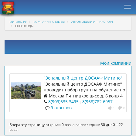
Нав
МИТИНО.РУ
КОМПАНИИ, ОТЗЫВЫ
АВТОМОБИЛИ И ТРАНСПОРТ
СНЕГОХОДЫ
Мои компании
"Зональный Центр ДОСААФ Митино"
"Зональный центр ДОСААФ Митино"
проводит набор групп на обучение по
специальностям: водитель
Москва Пятницкое ш-се д. 6 копр 4
внедорожных мототранспортных
8(909)635 3495
;
8(968)782 6957
средств категории А1 (квадроцикл,
9 отзывов
1
0
снегоход, мотовездеход). водителей
тракторов (права для трактора
категория «B» и «C»)
Вчера эту страницу открыли 0 раз, а за последние 30 дней – 22
раза.