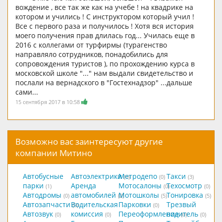
вождение , все так же как на учебе ! на квадрике на
котором и учились ! С инструктором который учил !
Все с первого раза и получилось ! Хотя вся история
моего получения прав длилась год... Училась еще в
2016 с коллегами от турфирмы (турагенство
направляло сотрудников, понадобились для
сопровождения туристов ), по прохождению курса в
московской школе "..." нам выдали свидетельство и
послали на вернадского в "Гостехнадзор" ...дальше
сами...
15 сентября 2017 в 10:58
Возможно вас заинтересуют другие
компании Митино
Автобусные
Автоэлектрики
Метродепо
Такси
(0)
(0)
(3)
парки
Аренда
Мотосалоны
Техосмотр
(1)
(0)
(0)
Автодромы
автомобилей
Мотошколы
Тонировка
(0)
(2)
(5)
(5)
Автозапчасти
Водительская
Парковки
Трезвый
(9)
(0)
Автозвук
комиссия
Переоформление
водитель
(0)
(0)
(0)
(0)