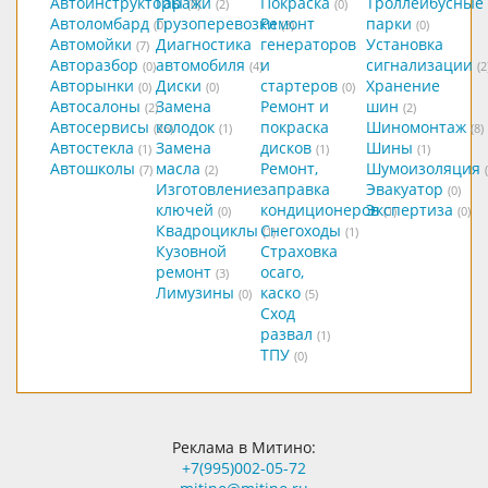
Автоинструкторы
Гаражи
Покраска
Троллейбусные
(0)
(2)
(0)
Автоломбард
Грузоперевозки
Ремонт
парки
(0)
(3)
(0)
Автомойки
Диагностика
генераторов
Установка
(7)
Авторазбор
автомобиля
и
сигнализации
(0)
(4)
(2
Авторынки
Диски
стартеров
Хранение
(0)
(0)
(0)
Автосалоны
Замена
Ремонт и
шин
(2)
(2)
Автосервисы
колодок
покраска
Шиномонтаж
(26)
(1)
(8)
Автостекла
Замена
дисков
Шины
(1)
(1)
(1)
Автошколы
масла
Ремонт,
Шумоизоляция
(7)
(2)
Изготовление
заправка
Эвакуатор
(0)
ключей
кондиционеров
Экспертиза
(0)
(1)
(0)
Квадроциклы
Снегоходы
(1)
(1)
Кузовной
Страховка
ремонт
осаго,
(3)
Лимузины
каско
(0)
(5)
Сход
развал
(1)
ТПУ
(0)
Реклама в Митино:
+7(995)002-05-72