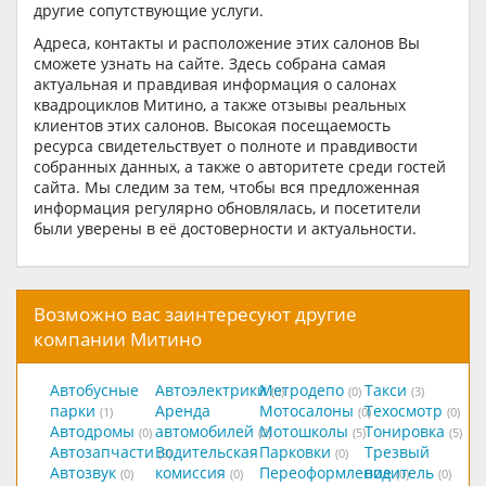
другие сопутствующие услуги.
Адреса, контакты и расположение этих салонов Вы
сможете узнать на сайте. Здесь собрана самая
актуальная и правдивая информация о салонах
квадроциклов Митино, а также отзывы реальных
клиентов этих салонов. Высокая посещаемость
ресурса свидетельствует о полноте и правдивости
собранных данных, а также о авторитете среди гостей
сайта. Мы следим за тем, чтобы вся предложенная
информация регулярно обновлялась, и посетители
были уверены в её достоверности и актуальности.
Возможно вас заинтересуют другие
компании Митино
Автобусные
Автоэлектрики
Метродепо
Такси
(0)
(0)
(3)
парки
Аренда
Мотосалоны
Техосмотр
(1)
(0)
(0)
Автодромы
автомобилей
Мотошколы
Тонировка
(0)
(2)
(5)
(5)
Автозапчасти
Водительская
Парковки
Трезвый
(9)
(0)
Автозвук
комиссия
Переоформление
водитель
(0)
(0)
(0)
(0)