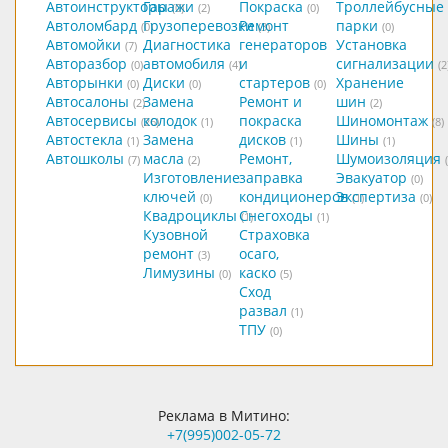
Автоинструкторы
Гаражи
Покраска
Троллейбусные
(0)
(2)
(0)
Автоломбард
Грузоперевозки
Ремонт
парки
(0)
(3)
(0)
Автомойки
Диагностика
генераторов
Установка
(7)
Авторазбор
автомобиля
и
сигнализации
(0)
(4)
(2
Авторынки
Диски
стартеров
Хранение
(0)
(0)
(0)
Автосалоны
Замена
Ремонт и
шин
(2)
(2)
Автосервисы
колодок
покраска
Шиномонтаж
(26)
(1)
(8)
Автостекла
Замена
дисков
Шины
(1)
(1)
(1)
Автошколы
масла
Ремонт,
Шумоизоляция
(7)
(2)
Изготовление
заправка
Эвакуатор
(0)
ключей
кондиционеров
Экспертиза
(0)
(1)
(0)
Квадроциклы
Снегоходы
(1)
(1)
Кузовной
Страховка
ремонт
осаго,
(3)
Лимузины
каско
(0)
(5)
Сход
развал
(1)
ТПУ
(0)
Реклама в Митино:
+7(995)002-05-72