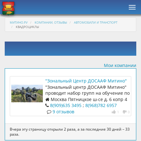
Нав
МИТИНО.РУ
КОМПАНИИ, ОТЗЫВЫ
АВТОМОБИЛИ И ТРАНСПОРТ
КВАДРОЦИКЛЫ
Мои компании
"Зональный Центр ДОСААФ Митино"
"Зональный центр ДОСААФ Митино"
проводит набор групп на обучение по
специальностям: водитель
Москва Пятницкое ш-се д. 6 копр 4
внедорожных мототранспортных
8(909)635 3495
;
8(968)782 6957
средств категории А1 (квадроцикл,
9 отзывов
1
0
снегоход, мотовездеход). водителей
тракторов (права для трактора
категория «B» и «C»)
Вчера эту страницу открыли 2 раза, а за последние 30 дней – 33
раза.