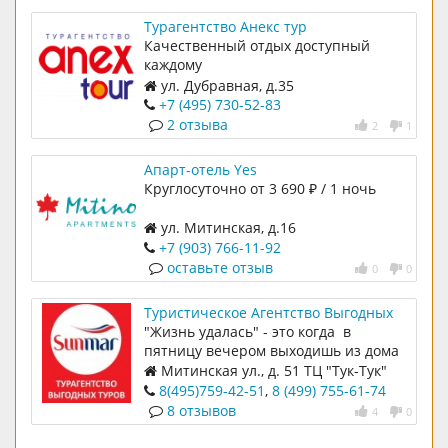
Турагентство Анекс тур
Качественный отдых доступный
каждому
ул. Дубравная, д.35
+7 (495) 730-52-83
2 отзыва
2
1
Апарт-отель Yes
Круглосуточно от 3 690 ₽ / 1 ночь
ул. Митинская, д.16
+7 (903) 766-11-92
оставьте отзыв
0
0
Туристическое Агентство Выгодных
Туров SUNMAR
"Жизнь удалась" - это когда в
пятницу вечером выходишь из дома
поужинать и, на всякий случай,
Митинская ул., д. 51 ТЦ "Тук-Тук"
берешь с собой загранпаспорт
8(495)759-42-51
,
8 (499) 755-61-74
8 отзывов
4
0