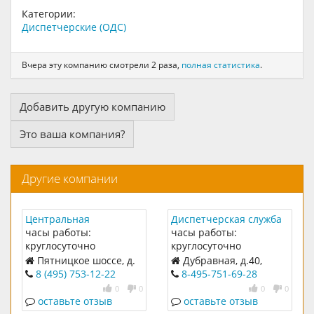
Категории:
Диспетчерские (ОДС)
Вчера эту компанию смотрели 2 раза,
полная статистика
.
Добавить другую компанию
Это ваша компания?
Другие компании
Центральная
Диспетчерская служба
Диспетчерская служба
№82
часы работы:
часы работы:
круглосуточно
круглосуточно
Пятницкое шоссе, д.
Дубравная, д.40,
23
корп.3
8 (495) 753-12-22
8-495-751-69-28
0
0
0
0
оставьте отзыв
оставьте отзыв