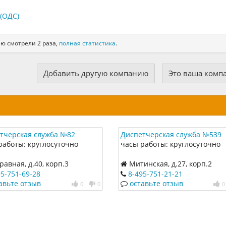
(ОДС)
ию смотрели 2 раза,
полная статистика
.
Добавить другую компанию
Это ваша комп
тчерская служба №82
Диспетчерская служба №539
работы: круглосуточно
часы работы: круглосуточно
авная, д.40, корп.3
Митинская, д.27, корп.2
95-751-69-28
8-495-751-21-21
авьте отзыв
оставьте отзыв
0
0
0