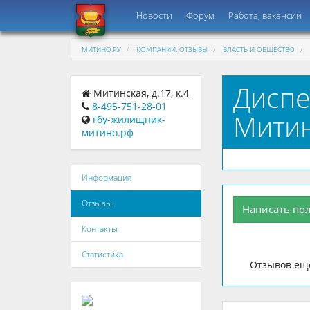
Новости
Форум
Работа, вакансии
МИТИНО.РУ
КОМПАНИИ, ОТЗЫВЫ
ВЛАСТЬ И ОБЩЕСТВО
Диспе
Митинская, д.17, к.4
8-495-751-28-01
Митин
гбу-жилищник-
митино.рф
Информация
Отзывы
Написать по
Контакты
Статистика
Отзывов еще