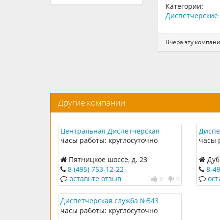
Категории:
Диспетчерские 
Вчера эту компан
Другие компании
Центральная Диспетчерская
Диспе
служба
часы работы: круглосуточно
часы 
Пятницкое шоссе, д. 23
Дубр
8 (495) 753-12-22
8-4
оставьте отзыв
ост
0
0
Диспетчерская служба №543
часы работы: круглосуточно