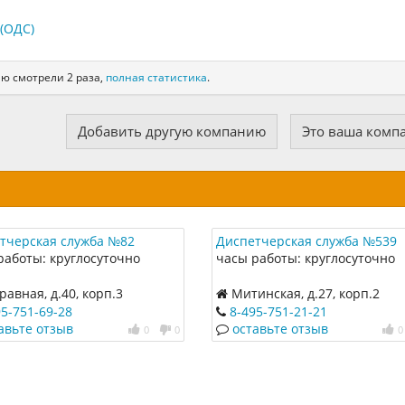
(ОДС)
ию смотрели 2 раза,
полная статистика
.
Добавить другую компанию
Это ваша комп
тчерская служба №82
Диспетчерская служба №539
работы: круглосуточно
часы работы: круглосуточно
авная, д.40, корп.3
Митинская, д.27, корп.2
95-751-69-28
8-495-751-21-21
авьте отзыв
оставьте отзыв
0
0
0