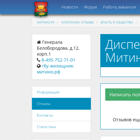
Новости
Форум
Работа, вакансии
МИТИНО.РУ
КОМПАНИИ, ОТЗЫВЫ
ВЛАСТЬ И ОБЩЕСТВО
Диспе
Генерала
Белобородова, д.12,
Митин
корп.1
8-495-752-71-01
гбу-жилищник-
митино.рф
Информация
Написать по
Отзывы
Контакты
Отзывов еще
Статистика