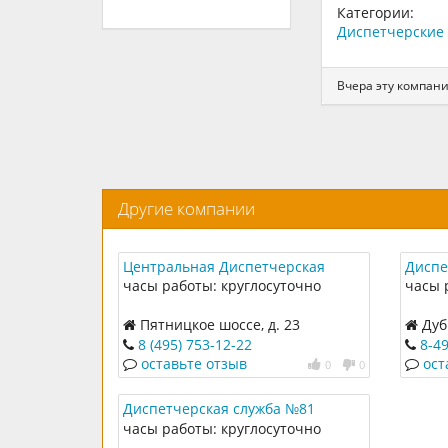
Категории:
Диспетчерские 
Вчера эту компан
Другие компании
Центральная Диспетчерская
Диспе
служба
часы работы: круглосуточно
часы 
Пятницкое шоссе, д. 23
Дубр
8 (495) 753-12-22
8-4
оставьте отзыв
ост
0
0
Диспетчерская служба №81
часы работы: круглосуточно