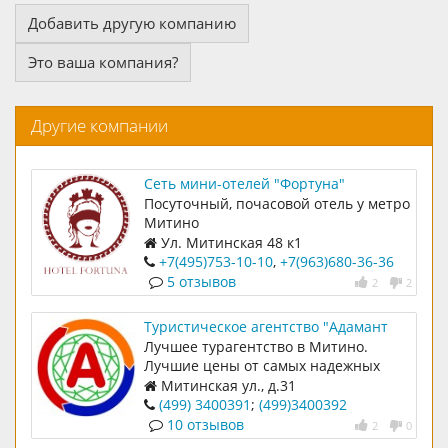
Добавить другую компанию
Это ваша компания?
Другие компании
Сеть мини-отелей "Фортуна"
Посуточный, почасовой отель у метро
Митино
Ул. Митинская 48 к1
+7(495)753-10-10
,
+7(963)680-36-36
5 отзывов
2
2
Туристическое агентство "Адамант
тур"
Лучшее турагентство в Митино.
Лучшие цены от самых надежных
операторов
Митинская ул., д.31
(499) 3400391
;
(499)3400392
10 отзывов
2
0