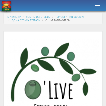
Навиг
МИТИНО.РУ
КОМПАНИИ, ОТЗЫВЫ
ТУРИЗМ И ПУТЕШЕСТВИЯ
ДОМА ОТДЫХА, ТУРБАЗЫ
O`LIVE БУТИК-ОТЕЛЬ