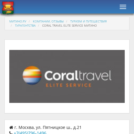
Навиг
МИТИНО.РУ
КОМПАНИИ, ОТЗЫВЫ
ТУРИЗМ И ПУТЕШЕСТВИЯ
ТУРАГЕНТСТВА
CORAL TRAVEL ELITE SERVICE МИТИНО
г. Москва, ул. Пятницкое ш., д.21
+7(495)796-1496