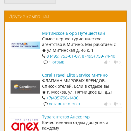
Другие компании
Митинское Бюро Путешествий
Самое первое туристическое
агентство в Митино. Мы работаем с
1996 года
ул.Митинская д. 46 к. 1
8 (495) 753-01-07
,
8 (495) 759-74-40
1 отзыв
1
0
Coral Travel Elite Service Митино
ФЛАГМАН МИРОВЫХ БРЕНДОВ.
Список отелей. Если в отдыхе вы
цените прежде всего качественный
г. Москва, ул. Пятницкое ш., д.21
сервис, и всегда выбираете только
+7(495)796-1496
лучшее, то нам с вами по пути! Coral
оставьте отзыв
0
0
Travel собрал образцовые
компоненты для идеального отдыха.
Турагентство Анекс тур
Отели высочайшего качества,
Качественный отдых доступный
которые являются абсолютными
каждому
лидерами по уровню сервиса,