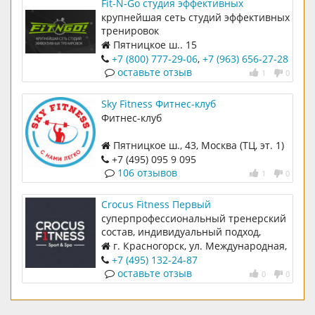
Fit-N-Go студия эффективных
тренировок
крупнейшая сеть студий эффективных
тренировок
Пятницкое ш.. 15
+7 (800) 777-29-06
,
+7 (963) 656-27-28
оставьте отзыв
1
0
Sky Fitness Фитнес-клуб
Фитнес-клуб
Пятницкое ш., 43, Москва (ТЦ, эт. 1)
+7 (495) 095 9 095
106 отзывов
1
0
Crocus Fitness Первый
суперпрофессиональный тренерский
состав, индивидуальный подход,
авторские программы, роскошный
г. Красногорск, ул. Международная,
дизайн
д.12 (ТЦ Vegas, -2 этаж)
+7 (495) 132-24-87
оставьте отзыв
0
0