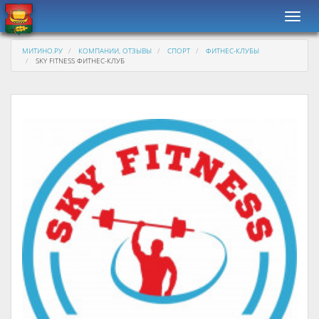
Навиг
МИТИНО.РУ
КОМПАНИИ, ОТЗЫВЫ
СПОРТ
ФИТНЕС-КЛУБЫ
SKY FITNESS ФИТНЕС-КЛУБ