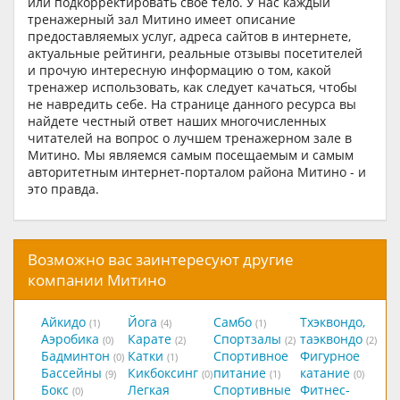
или подкорректировать свое тело. У нас каждый
тренажерный зал Митино имеет описание
предоставляемых услуг, адреса сайтов в интернете,
актуальные рейтинги, реальные отзывы посетителей
и прочую интересную информацию о том, какой
тренажер использовать, как следует качаться, чтобы
не навредить себе. На странице данного ресурса вы
найдете честный ответ наших многочисленных
читателей на вопрос о лучшем тренажерном зале в
Митино. Мы являемся самым посещаемым и самым
авторитетным интернет-порталом района Митино - и
это правда.
Возможно вас заинтересуют другие
компании Митино
Айкидо
Йога
Самбо
Тхэквондо,
(1)
(4)
(1)
Аэробика
Карате
Спортзалы
таэквондо
(0)
(2)
(2)
(2)
Бадминтон
Катки
Спортивное
Фигурное
(0)
(1)
Бассейны
Кикбоксинг
питание
катание
(9)
(0)
(1)
(0)
Бокс
Легкая
Спортивные
Фитнес-
(0)