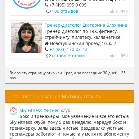
+7 (495) 095 9 095
106 отзывов
1
0
Тренер-диетолог Екатерина Блохнина
Тренер-диетолог по TRX, фитнесу,
стрейчингу, пилатесу, калланетике,
детский тренер
Новотушинский проезд 10, к. 2
+7 (903) 170-07-42
оставьте отзыв
0
0
Вчера эту страницу открыли 1 раз, а за последние 30 дней – 35
раз.
Тренажерные залы в Митино, отзывы
Sky Fitness Фитнес-клуб
Бокс и тренажеры- мое увлечение и все это есть в
Sky Fitness клубе. Хочу 5 раз в неделю, чередуя бокс и
тренажерку. Залы здесь чистые, раздевалки уютные,
тренажеры работают и ночью, а у меня по абонементу