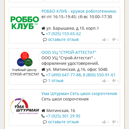
РОББО КЛУБ - кружок робототехники,
программирования и 3D-печати для
вт-пт 16:15–19:45; сб-вс 10:00–17:30
детей 5-15 лет
ул. Барышиха, д.10, корп.1
+7 (925) 153-65-62
оставьте отзыв
0
0
ООО УЦ "СТРОЙ-АТТЕСТАТ"
ООО УЦ "Строй-Аттестат" -
оформление удостоверений,
аттестация персонала по
ул. Митинская, д.16, офис 504Б
строительным специальностям.
+7 (499) 647-77-88
,
8 (800) 550-91-61
1 отзыв
1
0
Ума Штурман Сеть школ скорочтения
Сеть школ скорочтения
Митинская, 16
+7 (925) 301 29 95
оставьте отзыв
0
0