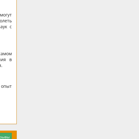
могут
олеть
аук с
самом
ния в
я.
 опыт
тзывы