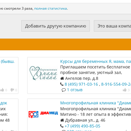
ию смотрели 3 раза,
полная статистика
.
Добавить другую компанию
Это ваша комп
 (бывш.
Курсы для беременных Я, мама, п
Приглашаем посетить бесплатное
пробное занятие, уютный зал,
опытные специалисты,
Ангелов пер, д.8
индивидуальный подбор програм
8 (495) 971-03-16
,
8-916-554-09-2
Сопровождение в родах. Подготовк
1 отзыв
0
0
3
партнерским родам! Гимнастика,
дыхание, лекции за чашечкой чая
едок
Многопрофильная клиника "Диам
ких
Многопрофильная клиника "Диаме
ния:
Митино - 18 лет опыта в эффекти
медицине
ом 48
Дубравная ул., д. 46
+7 (499) 490-85-05