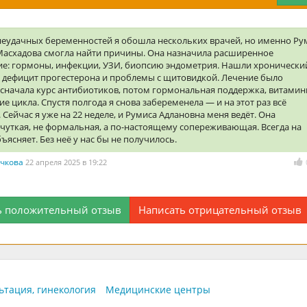
 неудачных беременностей я обошла нескольких врачей, но именно Ру
Масхадова смогла найти причины. Она назначила расширенное
ие: гормоны, инфекции, УЗИ, биопсию эндометрия. Нашли хронически
, дефицит прогестерона и проблемы с щитовидкой. Лечение было
 сначала курс антибиотиков, потом гормональная поддержка, витамин
е цикла. Спустя полгода я снова забеременела — и на этот раз всё
 Сейчас я уже на 22 неделе, и Румиса Адлановна меня ведёт. Она
чуткая, не формальная, а по-настоящему сопереживающая. Всегда на
бъясняет. Без неё у нас бы не получилось.
ючкова
22 апреля 2025 в 19:22
ь положительный отзыв
Написать отрицательный отзыв
ьтация, гинекология
Медицинские центры