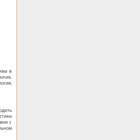
иям в
огия,
огия,
одить
стики
вня с
льном