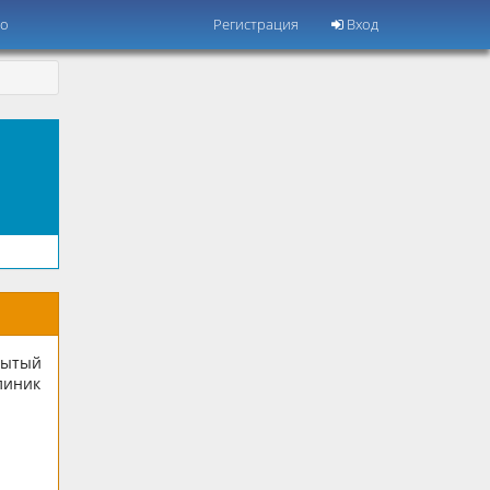
но
Регистрация
Вход
рытый
линик