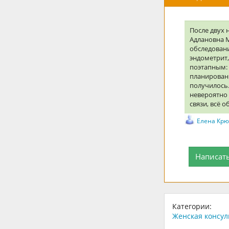
После двух
Адлановна 
обследован
эндометрит
поэтапным:
планировани
получилось.
невероятно 
связи, всё о
Елена Кр
Написат
Категории:
Женская консул