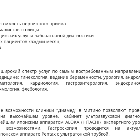
стоимость первичного приема
иалистов столицы
цинских услуг и лабораторной диагностики
ых пациентов каждый месяц
ю
широкий спектр услуг по самым востребованным направлен
дицине: гинекология, ведение беременности, урология, андрол
матология, кардиология, гастроэнтерология, эндокринол
ммология, флебология.
ие возможности клиники "Диамед" в Митино позволяют пров
 на высочайшем уровне. Кабинет ультразвуковой диагно
вейшим японским аппаратом ALOKA (HITACHI) экспертного уро
 возможностями. Гастроскопия проводится на актуа
понском аппарате Pentax с ультратонкой трубкой.