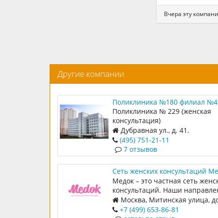
Вчера эту компан
Другие компании
Поликлиника №180 филиал №4
Поликлиника № 229 (женская
Поликлиника № 229 (женская
консультация)
консультация)
Дубравная ул., д. 41.
(495) 751-21-11
7 отзывов
Сеть женских консультаций М
Медок – это частная сеть женс
консультаций. Наши направле
гинекология, маммология,
Москва, Митинская улица, д
планирование и ведение
+7 (499) 653-86-81
беременности.