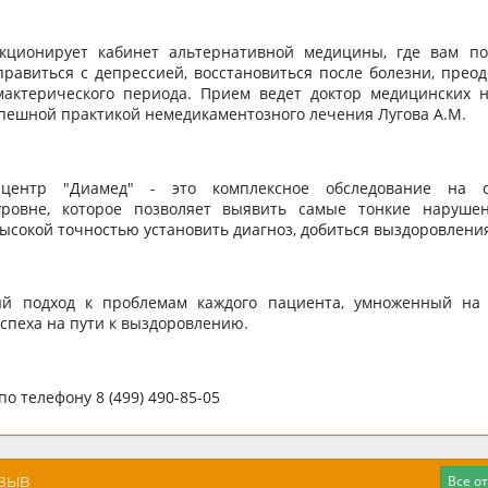
кционирует кабинет альтернативной медицины, где вам по
справиться с депрессией, восстановиться после болезни, преод
мактерического периода. Прием ведет доктор медицинских н
пешной практикой немедикаментозного лечения Лугова А.М.
центр "Диамед" - это комплексное обследование на 
уровне, которое позволяет выявить самые тонкие наруше
высокой точностью установить диагноз, добиться выздоровлени
ый подход к проблемам каждого пациента, умноженный на
успеха на пути к выздоровлению.
по телефону 8 (499) 490-85-05
тзыв
Все о