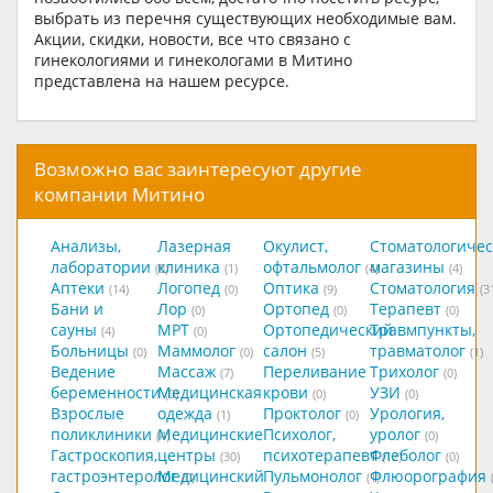
выбрать из перечня существующих необходимые вам.
Акции, скидки, новости, все что связано с
гинекологиями и гинекологами в Митино
представлена на нашем ресурсе.
Возможно вас заинтересуют другие
компании Митино
Анализы,
Лазерная
Окулист,
Стоматологичес
лаборатории
клиника
офтальмолог
магазины
(8)
(1)
(4)
(4)
Аптеки
Логопед
Оптика
Стоматология
(14)
(0)
(9)
(3
Бани и
Лор
Ортопед
Терапевт
(0)
(0)
(0)
сауны
МРТ
Ортопедический
Травмпункты,
(4)
(0)
Больницы
Маммолог
салон
травматолог
(0)
(0)
(5)
(1)
Ведение
Массаж
Переливание
Трихолог
(7)
(0)
беременности
Медицинская
крови
УЗИ
(0)
(0)
(0)
Взрослые
одежда
Проктолог
Урология,
(1)
(0)
поликлиники
Медицинские
Психолог,
уролог
(4)
(0)
Гастроскопия,
центры
психотерапевт
Флеболог
(30)
(12)
(0)
гастроэнтеролог
Медицинский
Пульмонолог
Флюорография
(0)
(1)