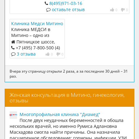
лекции для беременных, подготовка к
8(495)971-03-16
семейным родам, услуги
оставьте отзыв
0
0
сопровождения в роддом, обучение
навыкам массажа во время
Клиника Медси Митино
беременности и родов,отработку
Клиника МЕДСИ в
дыхания на схватках и потугах.
Митино – одно из
Интересные лекции.Бонусы и скидки
первых медицинских
Пятницкое шоссе,
учреждений Компании,
д.37
+7 (495) 7-800-500 (4)
расположенных в
3 отзыва
0
0
спальных районах
Москвы.
Вчера эту страницу открыли 2 раза, а за последние 30 дней – 31
раз.
Женская консультация в Митино, гинекология,
отзывы
Многопрофильная клиника "Диамед"
После двух неудачных беременностей я обошла
нескольких врачей, но именно Румиса Адлановна
Масхадова смогла найти причины. Она назначила
расширенное обследование: гормоны, инфекции, УЗИ,