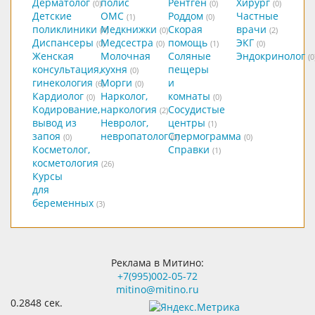
Дерматолог
полис
Рентген
Хирург
(0)
(0)
(0)
Детские
ОМС
Роддом
Частные
(1)
(0)
поликлиники
Медкнижки
Скорая
врачи
(4)
(0)
(2)
Диспансеры
Медсестра
помощь
ЭКГ
(0)
(0)
(1)
(0)
Женская
Молочная
Соляные
Эндокринолог
(0
консультация,
кухня
пещеры
(0)
гинекология
Морги
и
(6)
(0)
Кардиолог
Нарколог,
комнаты
(0)
(0)
Кодирование,
наркология
Сосудистые
(2)
вывод из
Невролог,
центры
(1)
запоя
невропатолог
Спермограмма
(0)
(0)
(0)
Косметолог,
Справки
(1)
косметология
(26)
Курсы
для
беременных
(3)
Реклама в Митино:
+7(995)002-05-72
mitino@mitino.ru
0.2848 сек.