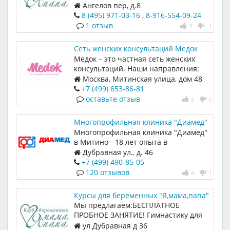
опытные специалисты,
Ангелов пер, д.8
индивидуальный подбор программы!
8 (495) 971-03-16
,
8-916-554-09-24
Сопровождение в родах. Подготовка к
1 отзыв
3
-1
партнерским родам! Гимнастика,
дыхание, лекции за чашечкой чая.
Сеть женских консультаций Медок
Медок – это частная сеть женских
консультаций. Наши направления:
гинекология, маммология,
Москва, Митинская улица, дом 48
планирование и ведение
+7 (499) 653-86-81
беременности.
оставьте отзыв
2
0
Многопрофильная клиника "Диамед"
Многопрофильная клиника "Диамед"
в Митино - 18 лет опыта в
эффективной медицине
Дубравная ул., д. 46
+7 (499) 490-85-05
120 отзывов
4
1
Курсы для беременных "Я,мама,папа"
в Митино
Мы предлагаем:БЕСПЛАТНОЕ
ПРОБНОЕ ЗАНЯТИЕ! Гимнастику для
беременных, дыхание при родах,
ул Дубравная д 36