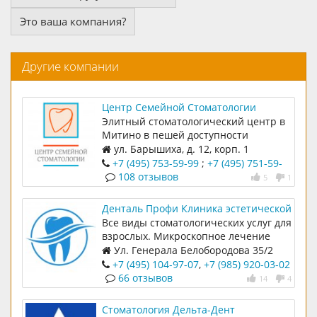
Это ваша компания?
Другие компании
Центр Семейной Стоматологии
Элитный стоматологический центр в
Митино в пешей доступности
ул. Барышиха, д. 12, корп. 1
+7 (495) 753-59-99
;
+7 (495) 751-59-
99
108 отзывов
5
1
Денталь Профи Клиника эстетической
стоматологии
Все виды стоматологических услуг для
взрослых. Микроскопное лечение
Ул. Генерала Белобородова 35/2
+7 (495) 104-97-07
,
+7 (985) 920-03-02
66 отзывов
14
4
Стоматология Дельта-Дент