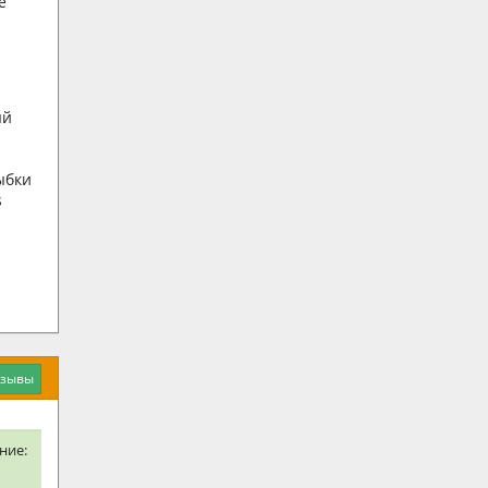
е
ый
ыбки
s
тзывы
ние: