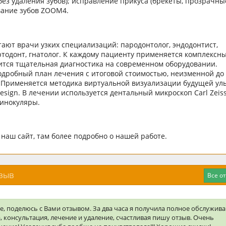
 без удаления зубов); исправление прикуса (брекеты, прозрачны
вание зубов ZOOM4.
тают врачи узких специализаций: пародонтолог, эндодонтист,
ртодонт, гнатолог. К каждому пациенту применяется комплексн
ится тщательная диагностика на современном оборудовании.
дробный план лечения с итоговой стоимостью, неизменной до
 Применяется методика виртуальной визуализации будущей ул
 Design. В лечении используется дентальный микроскоп Carl Zeis
бинокуляры.
наш сайт, там более подробно о нашей работе.
тзыв
Все о
е, поделюсь с Вами отзывом. За два часа я получила полное обслужива
, консультация, лечение и удаление, счастливая пишу отзыв. Очень