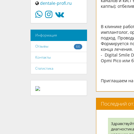
каналов и кист
dentale-profi.ru
каппы); отбели
В клинике рабо
имплантолог, о
Информация
подход. Провод
Формируется по
Отзывы
66
конца лечения.
- Digital Smile
Контакты
Opmi Pico или 
Статистика
Приглашаем на 
Последний о
Здравствуйт
диагностика