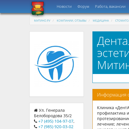
Новости
Форум
Работа, вакансии
МИТИНО.РУ
КОМПАНИИ, ОТЗЫВЫ
МЕДИЦИНА
СТОМАТО
Дента
эстет
Мити
Информация 
Клиника «ДентА
Ул. Генерала
профилактика и
Белобородова 35/2
протезирование
+7 (495) 104-97-07
,
лечение; лечен
+7 (985) 920-03-02