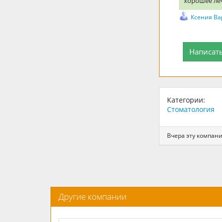
хорошее леч
Ксения В
Написат
Категории:
Стоматология
Вчера эту компани
Другие компании