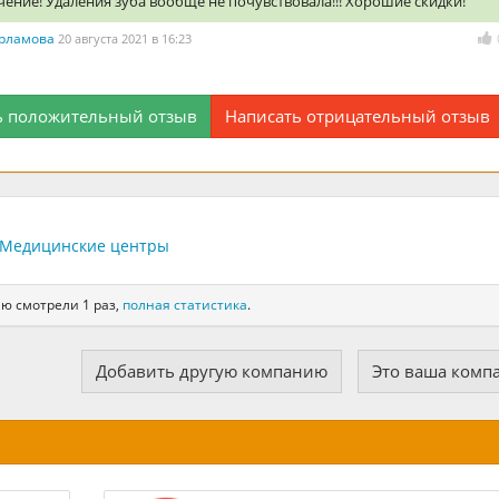
ение! Удаления зуба вообще не почувствовала!!! Хорошие скидки!
арламова
20 августа 2021 в 16:23
ь положительный отзыв
Написать отрицательный отзыв
Медицинские центры
ю смотрели 1 раз,
полная статистика
.
Добавить другую компанию
Это ваша комп