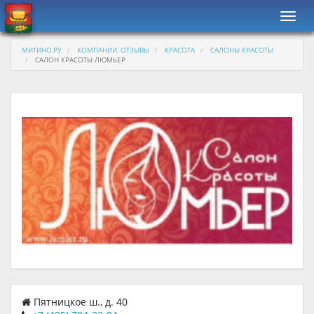
Навиг
МИТИНО.РУ
КОМПАНИИ, ОТЗЫВЫ
КРАСОТА
САЛОНЫ КРАСОТЫ
САЛОН КРАСОТЫ ЛЮМЬЕР
Пятницкое ш., д. 40