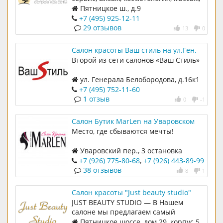
солярий
Пятницкое ш., д.9
+7 (495) 925-12-11
29 отзывов
13
0
Салон красоты Ваш стиль на ул.Ген.
Белобородова
Второй из сети салонов «Ваш Стиль»
ул. Генерала Белобородова, д.16к1
+7 (495) 752-11-60
1 отзыв
0
-1
Салон Бутик MarLen на Уваровском
переулке
Место, где сбываются мечты!
Уваровский пер., 3 остановка
Бассейн, вход со двора
+7 (926) 775-80-68
,
+7 (926) 443-89-99
38 отзывов
8
1
Салон красоты "Just beauty studio"
JUST BEAUTY STUDIO — В Нашем
салоне мы предлагаем самый
современный и широкий спектр
Пятницкое шоссе, дом 29, корпус 5,