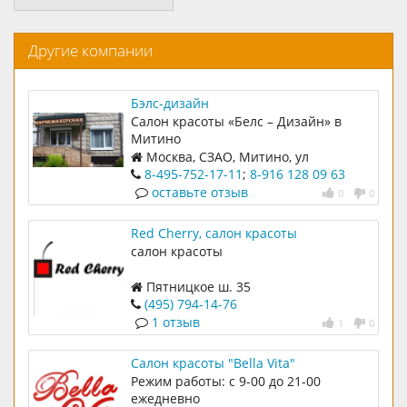
Другие компании
Бэлс-дизайн
Салон красоты «Белс – Дизайн» в
Митино
Москва, СЗАО, Митино, ул
Барышиха, д 22, корп 1
8-495-752-17-11
;
8-916 128 09 63
оставьте отзыв
0
0
Red Cherry, салон красоты
салон красоты
Пятницкое ш. 35
(495) 794-14-76
1 отзыв
1
0
Салон красоты "Bella Vita"
Режим работы: с 9-00 до 21-00
ежедневно