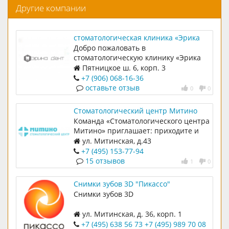
Другие компании
стоматологическая клиника «Эрика
Дент» в Митино
Добро пожаловать в
стоматологическую клинику «Эрика
Дент
Пятницкое ш. 6, корп. 3
+7 (906) 068-16-36
оставьте отзыв
0
0
Стоматологический центр Митино
Команда «Стоматологического центра
Митино» приглашает: приходите и
убедитесь на собственном опыте в
ул. Митинская, д.43
том, что с нами комфортно!
+7 (495) 153-77-94
15 отзывов
1
0
Снимки зубов 3D "Пикассо"
Снимки зубов 3D
ул. Митинская, д. 36, корп. 1
+7 (495) 638 56 73
+7 (495) 989 70 08