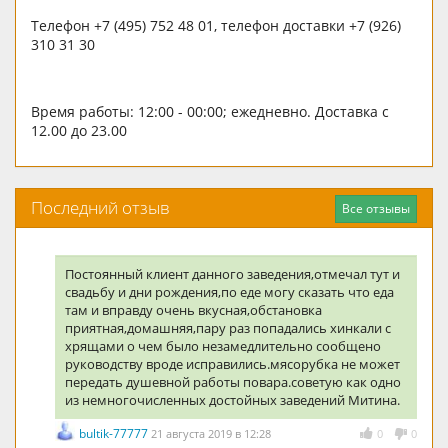
Телефон +7 (495) 752 48 01, телефон доставки +7 (926)
310 31 30
Время работы: 12:00 - 00:00; ежедневно. Доставка с
12.00 до 23.00
Последний отзыв
Все отзывы
Постоянный клиент данного заведения,отмечал тут и
свадьбу и дни рождения,по еде могу сказать что еда
там и вправду очень вкусная,обстановка
приятная,домашняя,пару раз попадались хинкали с
хрящами о чем было незамедлительно сообщено
руководству вроде исправились.мясорубка не может
передать душевной работы повара.советую как одно
из немногочисленных достойных заведений Митина.
bultik-77777
21 августа 2019 в 12:28
0
0