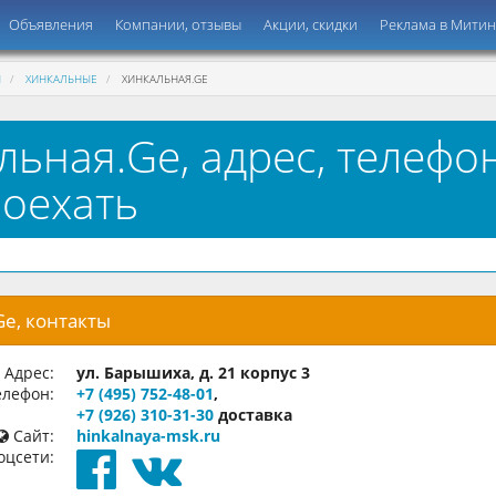
Объявления
Компании, отзывы
Акции, скидки
Реклама в Мити
Ы
ХИНКАЛЬНЫЕ
ХИНКАЛЬНАЯ.GE
льная.Ge, адрес, телефон
роехать
e, контакты
Адрес:
ул. Барышиха, д. 21 корпус 3
лефон:
+7 (495) 752-48-01
,
+7 (926) 310-31-30
доставка
Сайт:
hinkalnaya-msk.ru
оцсети: