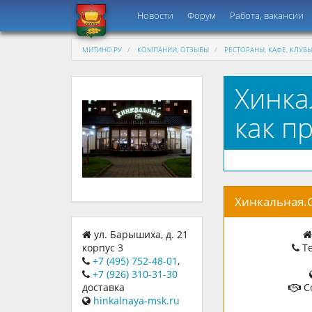
Новости
Форум
Работа, вакансии
МИТИНО.РУ
КОМПАНИИ, ОТЗЫВЫ
РЕСТОРАНЫ, КАФЕ, КЛУБ
Хинка
как п
Хинкальная.G
ул. Барышиха, д. 21
Те
корпус 3
+7 (495) 752-48-01
,
+7 (926) 310-31-30
С
доставка
hinkalnaya-msk.ru