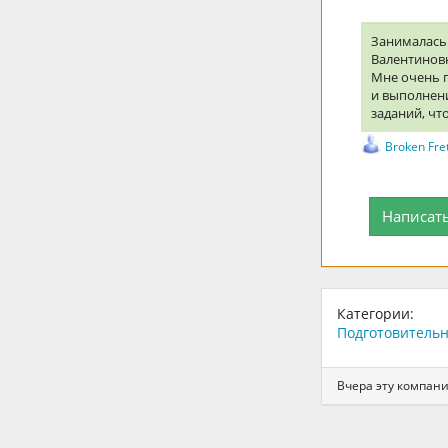
Занималась 
Валентиновн
Мне очень 
и выполнени
заданий, чт
Broken Fr
Написат
Категории:
Подготовитель
Вчера эту компан