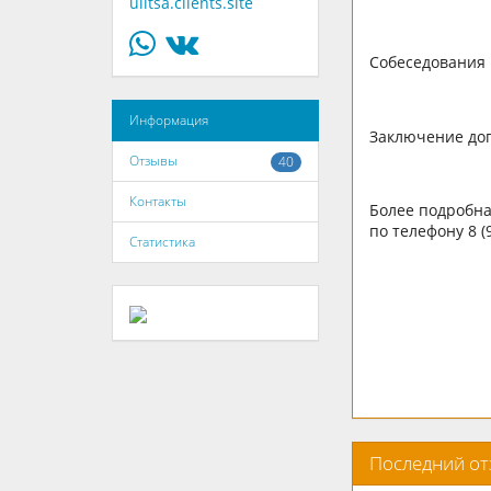
ulitsa.clients.site
Собеседования 
Информация
Заключение дог
Отзывы
40
Контакты
Более подробная
по телефону 8 (
Статистика
Последний о