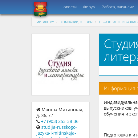
Новости
Форум
Работа, вакансии
МИТИНО.РУ
КОМПАНИИ, ОТЗЫВЫ
ОБРАЗОВАНИЕ И РАЗВИТ
Студи
литер
Информация 
Индивидуальная
выпускников, 
Москва Митинская,
обучения и экс
д. 36, к.1
+7 (903) 253-38-36
studija-russkogo-
jazyka-i-mitinskaja-
Подготовка к и