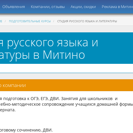
Объявления
Компании, отзывы
Акции, скидки
Реклама в Мити
ИЕ
ПОДГОТОВИТЕЛЬНЫЕ КУРСЫ
СТУДИЯ РУССКОГО ЯЗЫКА И ЛИТЕРАТУРЫ
я русского языка и
атуры в Митино
о компании
 подготовка к ОГЭ, ЕГЭ, ДВИ. Занятия для школьников и
учебно-методическое сопровождение учащихся домашней форм
терната.
тоговому сочинению, ДВИ.