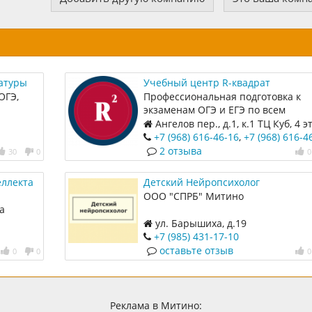
ратуры
Учебный центр R-квадрат
ОГЭ,
Профессиональная подготовка к
экзаменам ОГЭ и ЕГЭ по всем
предметам. Профориентация и
Ангелов пер., д.1, к.1 ТЦ Куб, 4 э
построение стратегии поступлени
(лифт)
+7 (968) 616-46-16
,
+7 (968) 616-4
ВУЗ. Подготовка к экзаменам в
2 отзыва
30
0
0
профильные классы,
специализированные лицеи и
еллекта
Детский Нейропсихолог
предуниверсарии. Олимпиадная
ООО "СПРБ" Митино
математика, Матвертикаль, курсы
а
ЗФТШ, хим-био плюс. Помощь в
ул. Барышиха, д.19
изучении школьной программы.
+7 (985) 431-17-10
Репетиторы с 1 по 11.
оставьте отзыв
0
0
0
Индивидуальные и групповые
занятия. Подготовка к школе. Наш
новости: t.me/r2_ege
Реклама в Митино: