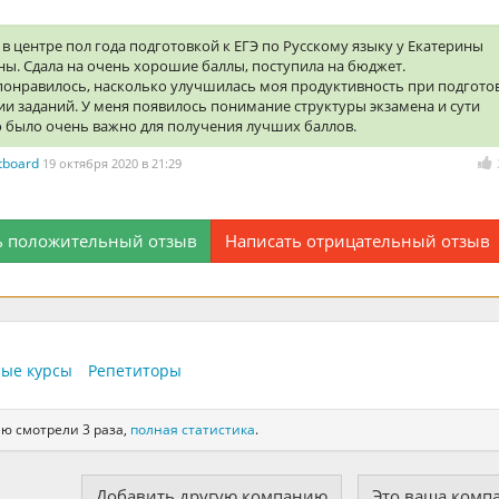
в центре пол года подготовкой к ЕГЭ по Русскому языку у Екатерины
ы. Сдала на очень хорошие баллы, поступила на бюджет.
понравилось, насколько улучшилась моя продуктивность при подгото
и заданий. У меня появилось понимание структуры экзамена и сути
о было очень важно для получения лучших баллов.
etboard
19 октября 2020 в 21:29
ь положительный отзыв
Написать отрицательный отзыв
ные курсы
Репетиторы
ию смотрели 3 раза,
полная статистика
.
Добавить другую компанию
Это ваша комп