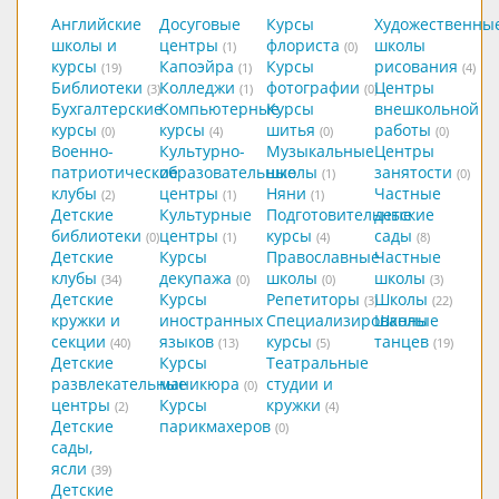
Английские
Досуговые
Курсы
Художественны
школы и
центры
флориста
школы
(1)
(0)
курсы
Капоэйра
Курсы
рисования
(19)
(1)
(4)
Библиотеки
Колледжи
фотографии
Центры
(3)
(1)
(0)
Бухгалтерские
Компьютерные
Курсы
внешкольной
курсы
курсы
шитья
работы
(0)
(4)
(0)
(0)
Военно-
Культурно-
Музыкальные
Центры
патриотические
образовательные
школы
занятости
(1)
(0)
клубы
центры
Няни
Частные
(2)
(1)
(1)
Детские
Культурные
Подготовительные
детские
библиотеки
центры
курсы
сады
(0)
(1)
(4)
(8)
Детские
Курсы
Православные
Частные
клубы
декупажа
школы
школы
(34)
(0)
(0)
(3)
Детские
Курсы
Репетиторы
Школы
(3)
(22)
кружки и
иностранных
Специализированные
Школы
секции
языков
курсы
танцев
(40)
(13)
(5)
(19)
Детские
Курсы
Театральные
развлекательные
маникюра
студии и
(0)
центры
Курсы
кружки
(2)
(4)
Детские
парикмахеров
(0)
сады,
ясли
(39)
Детские