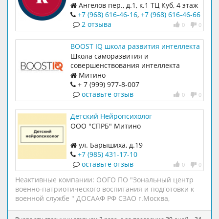
предметам. Профориентация и
Ангелов пер., д.1, к.1 ТЦ Куб, 4 этаж
построение стратегии поступления в
(лифт)
+7 (968) 616-46-16
,
+7 (968) 616-46-66
ВУЗ. Подготовка к экзаменам в
2 отзыва
0
0
профильные классы,
специализированные лицеи и
BOOST IQ школа развития интеллекта
предуниверсарии. Олимпиадная
Школа саморазвития и
математика, Матвертикаль, курсы
совершенствования интеллекта
ЗФТШ, хим-био плюс. Помощь в
Митино
изучении школьной программы.
+ 7 (999) 977-8-007
Репетиторы с 1 по 11.
оставьте отзыв
0
0
Индивидуальные и групповые
занятия. Подготовка к школе. Наши
новости: t.me/r2_ege
Детский Нейропсихолог
ООО "СПРБ" Митино
ул. Барышиха, д.19
+7 (985) 431-17-10
оставьте отзыв
0
0
Неактивные компании:
ООГО ПО "Зональный центр
военно-патриотического воспитания и подготовки к
военной службе " ДОСААФ РФ СЗАО г.Москва
,