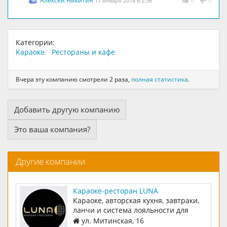
Алексей Никитин
17 января 2018 в 2:36
0
0
Категории:
Караоке
Рестораны и кафе
Вчера эту компанию смотрели 2 раза,
полная статистика
.
Добавить другую компанию
Это ваша компания?
Другие компании
Караоке-ресторан LUNA
Караоке, авторская кухня, завтраки,
ланчи и система лояльности для
наших гостей
ул. Митинская, 16