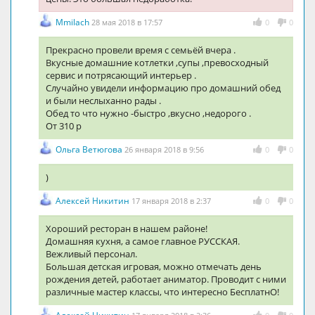
Mmilach
28 мая 2018 в 17:57
0
0
Прекрасно провели время с семьёй вчера .
Вкусные домашние котлетки ,супы ,превосходный
сервис и потрясающий интерьер .
Случайно увидели информацию про домашний обед
и были неслыханно рады .
Обед то что нужно -быстро ,вкусно ,недорого .
От 310 р
Ольга Ветюгова
26 января 2018 в 9:56
0
0
)
Алексей Никитин
17 января 2018 в 2:37
0
0
Хороший ресторан в нашем районе!
Домашняя кухня, а самое главное РУССКАЯ.
Вежливый персонал.
Большая детская игровая, можно отмечать день
рождения детей, работает аниматор. Проводит с ними
различные мастер классы, что интересно БесплатнО!