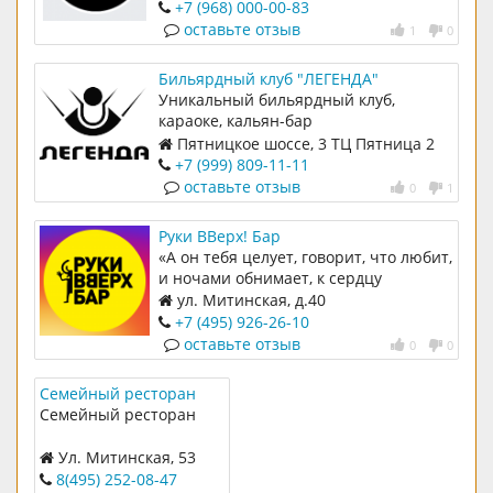
+7 (968) 000-00-83
оставьте отзыв
1
0
Бильярдный клуб "ЛЕГЕНДА"
Уникальный бильярдный клуб,
караоке, кальян-бар
Пятницкое шоссе, 3 ТЦ Пятница 2
этаж
+7 (999) 809-11-11
оставьте отзыв
0
1
Руки ВВерх! Бар
«А он тебя целует, говорит, что любит,
и ночами обнимает, к сердцу
прижимает…» — что, знакомая
ул. Митинская, д.40
мелодия, охватила ностальгия? Певец
+7 (495) 926-26-10
Сергей Жуков открыл бар, клуб,
оставьте отзыв
0
0
ресторан и машину времени сразу.
Семейный ресторан
"Домашний компот"
Семейный ресторан
Ул. Митинская, 53
8(495) 252-08-47