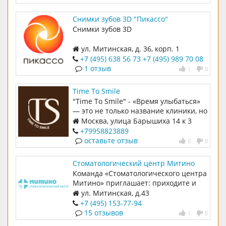
Снимки зубов 3D "Пикассо"
Снимки зубов 3D
ул. Митинская, д. 36, корп. 1
+7 (495) 638 56 73
+7 (495) 989 70 08
1 отзыв
1
0
Time To Smile
"Time To Smile" - «Время улыбаться»
— это не только название клиники, но
и наш девиз! Отношения с
Москва, улица Барышиха 14 к 3
пациентами за годы работы
+79958823889
сложились таким образом, что в
оставьте отзыв
0
0
конце лечения мы остаёмся в очень
тёплых отношениях, а большинство
Стоматологический центр Митино
пациентов приходят к нам по
Команда «Стоматологического центра
рекомендации друзей и
Митино» приглашает: приходите и
родственников.
убедитесь на собственном опыте в
ул. Митинская, д.43
том, что с нами комфортно!
+7 (495) 153-77-94
15 отзывов
1
0