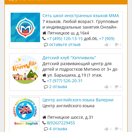
Сеть школ иностранных языков ММА
7 языков. Любой возраст. Групповые
и индивидуальные занятия.Онлайн-
обучение
Пятницкое ш, д.16к4
+7 (495) 120-13-15
доб.06,
+7 (909)
157-95-73
оставьте отзыв
1
0
Детский клуб "Хэппивиль"
Детский развивающий центр для
детей и подростков Митино от 3+ до
17 лет и их родителей
ул. Барышиха, д.19 (1 этаж,
центральный вход со стороны леса)
+7 (977) 526-20-31
2 отзыва
3
0
Центр английского языка Валерии
Федоровой
Центр английского языка
Пятницкое шоссе, д.31
8(926)7229455
4 отзыва
0
0