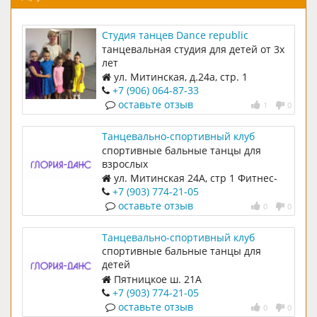
Студия танцев Dance republic
танцевальная студия для детей от 3х
лет
ул. Митинская, д.24а, стр. 1
+7 (906) 064-87-33
оставьте отзыв
1
0
Танцевально-спортивный клуб
Глория-Данс на Митинской
спортивные бальные танцы для
взрослых
ул. Митинская 24А, стр 1 Фитнес-
клуб [Republika]
+7 (903) 774-21-05
оставьте отзыв
0
0
Танцевально-спортивный клуб
Глория-Данс на Пятницком шоссе
спортивные бальные танцы для
детей
Пятницкое ш. 21А
+7 (903) 774-21-05
оставьте отзыв
0
0