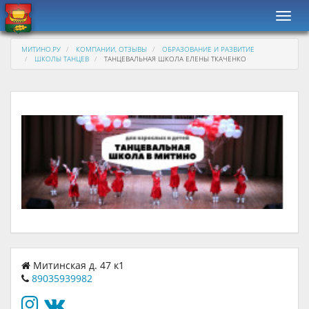
Навиг
МИТИНО.РУ
КОМПАНИИ, ОТЗЫВЫ
ОБРАЗОВАНИЕ И РАЗВИТИЕ
ШКОЛЫ ТАНЦЕВ
ТАНЦЕВАЛЬНАЯ ШКОЛА ЕЛЕНЫ ТКАЧЕНКО
Митинская д. 47 к1
89035939982