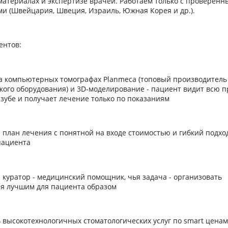
материалах и экспертизе врачей. Работаем только с проверен
и (Швейцария, Швеция, Израиль, Южная Корея и др.).
ентов:
на компьютерных томографах Planmeca (топовый производитель
кого оборудования) и 3D-моделирование - пациент видит всю п
 зубе и получает лечение только по показаниям
 план лечения с понятной на входе стоимостью и гибкий подхо
пациента
 куратор - медицинский помощник, чья задача - организовать
ия лучшим для пациента образом
ь высокотехнологичных стоматологических услуг по smart ценам