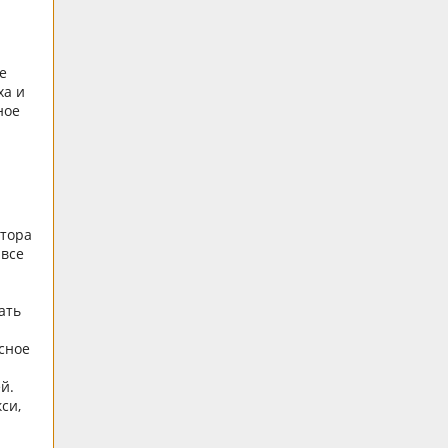
е
ха и
ное
е
ктора
 все
ать
асное
й.
си,