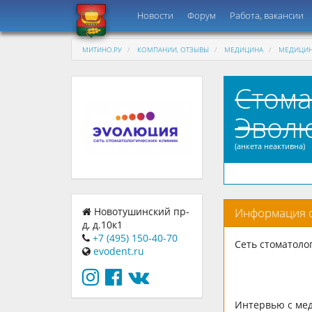
Новости
Форум
Работа, вакансии
МИТИНО.РУ
КОМПАНИИ, ОТЗЫВЫ
МЕДИЦИНА
МЕДИЦИН
Стома
Эволю
(анкета неактивна)
Новотушинский пр-
Информация 
д, д.10к1
+7 (495) 150-40-70
Сеть стоматоло
evodent.ru
Интервью с мед