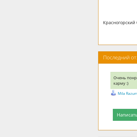
Красногорский б
Последний о
Очень понр
карму :)
Mila Razu
Написат