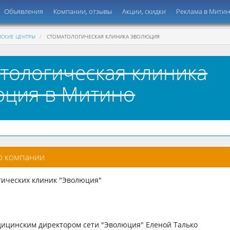
Объявления
Компании, отзывы
Акции, скидки
Реклама в Мити
СКИЕ ЦЕНТРЫ
СТОМАТОЛОГИЧЕСКАЯ КЛИНИКА ЭВОЛЮЦИЯ
тологическая клиника
ция в Митино
о компании
гических клиник "Эволюция"
ицинским директором сети "Эволюция" Еленой Талько