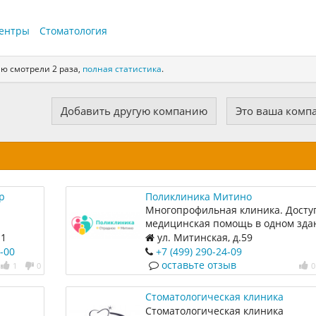
ентры
Стоматология
ию смотрели 2 раза,
полная статистика
.
Добавить другую компанию
Это ваша комп
р
Поликлиника Митино
Многопрофильная клиника. Досту
медицинская помощь в одном зда
Работаем каждый день без праздн
 1
ул. Митинская, д.59
и выходных
-00
+7 (499) 290-24-09
оставьте отзыв
1
0
0
Стоматологическая клиника
"ДентоНика"
Стоматологическая клиника