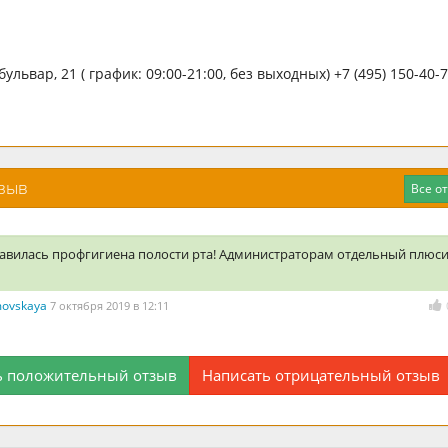
ульвар, 21 ( график: 09:00-21:00, без выходных) +7 (495) 150-40-
тзыв
Все о
авилась профгигиена полости рта! Администраторам отдельный плюси
movskaya
7 октября 2019 в 12:11
ь положительный отзыв
Написать отрицательный отзыв