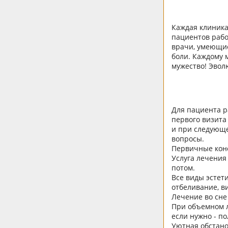
Каждая клиника 
пациентов рабо
врачи, умеющие
боли. Каждому 
мужество! Эвол
Для пациента р
первого визита
и при следующе
вопросы.
Первичные конс
Услуга лечения
потом.
Все виды эстет
отбеливание, в
Лечение во сне 
При объемном л
если нужно - п
Уютная обстано