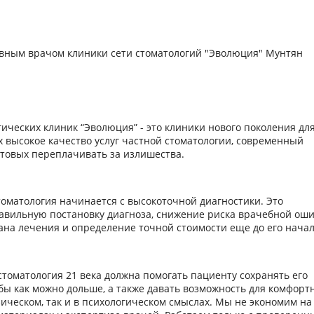
вным врачом клиники сети стоматологий "Эволюция" Мунтян
гических клиник “Эволюция” - это клиники нового поколения дл
 высокое качество услуг частной стоматологии, современный
готовых переплачивать за излишества.
оматология начинается с высокоточной диагностики. Это
авильную постановку диагноза, снижение риска врачебной оши
ана лечения и определение точной стоимости еще до его нача
стоматология 21 века должна помогать пациенту сохранять его
бы как можно дольше, а также давать возможность для комфорт
зическом, так и в психологическом смыслах. Мы не экономим на