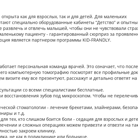
открыта как для взрослых, так и для детей. Для маленьких
тают специально оборудованные кабинеты “Детство” и опытны
 развлечь и отвлечь малышей, чтобы они не чувствовали стра
маленькому пациенту - гарантированный сюрприз за проявлен
юция является партнером программы KID-FRANDLY.
аботает персональная команда врачей. Это означает, что посл
 его компьютерную томографию посмотрят все профильные до
м визите ему все презентуют, расскажут и детально ответят на
ультации со всеми специалистами бесплатные.
 и восстановления зубов под микроскопом. Чтобы не перелечив
ической стоматологии - лечение брекетами, элайнерами, безоп
иниры и т.д.
для тех, кто слишком боится боли - седация для взрослых и дете
ечении и сложных операциях можем привезти и отвезти на так
олностью закроем клинику.
вка, не как в поликлинике или больнице.