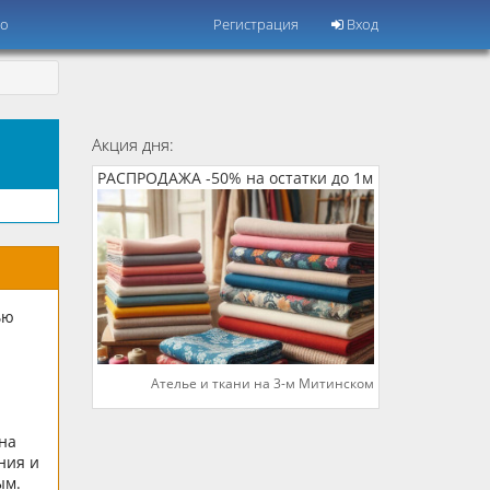
но
Регистрация
Вход
Акция дня:
РАСПРОДАЖА -50% на остатки до 1м
ью
Ателье и ткани на 3-м Митинском
 на
ния и
ым.