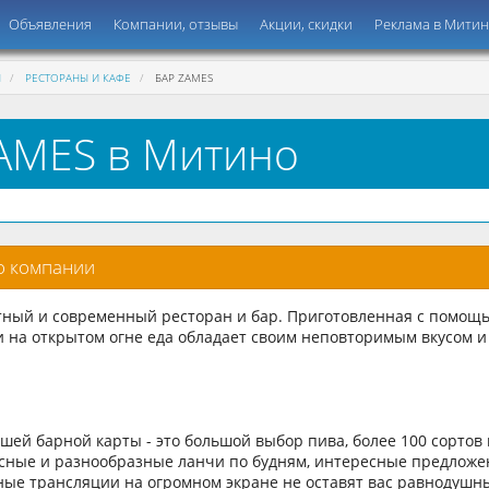
Объявления
Компании, отзывы
Акции, скидки
Реклама в Мити
Ы
РЕСТОРАНЫ И КАФЕ
БАР ZAMES
AMES в Митино
о компании
тный и современный ресторан и бар. Приготовленная с помощ
и на открытом огне еда обладает своим неповторимым вкусом и
шей барной карты - это большой выбор пива, более 100 сортов
усные и разнообразные ланчи по будням, интересные предложе
ные трансляции на огромном экране не оставят вас равнодушн