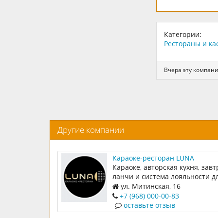
Категории:
Рестораны и ка
Вчера эту компан
Другие компании
Караоке-ресторан LUNA
Караоке, авторская кухня, завт
ланчи и система лояльности д
наших гостей
ул. Митинская, 16
+7 (968) 000-00-83
оставьте отзыв