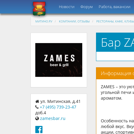
Новости
Форум
Работа, вакансии
МИТИНО.РУ
КОМПАНИИ, ОТЗЫВЫ
РЕСТОРАНЫ, КАФЕ, КЛУБ
Бар Z
Информация 
ZAMES – это ую
угольной печи 
ароматом.
ул. Митинская, д.41
+7 (495) 739-23-47
доб.4
zamesbar.ru
Особенность на
любой вкус. Вк
акции, спортив