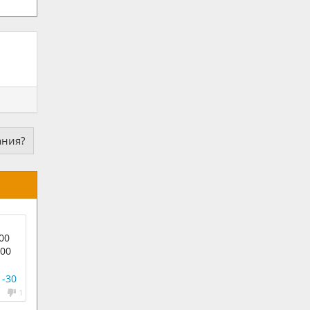
ания?
00
.00
1-30
1