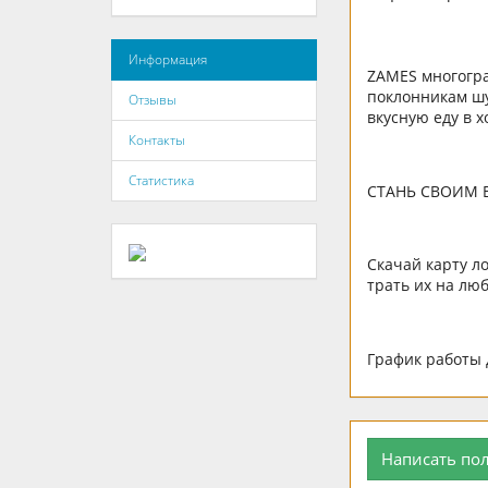
Информация
ZAMES многогра
поклонникам шу
Отзывы
вкусную еду в 
Контакты
Статистика
СТАНЬ СВОИМ В
Скачай карту л
трать их на лю
График работы д
Написать по