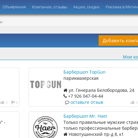
Объявления
Компании, отзывы
Акции, скидки
Реклама в Мити
ПЫ
Добавить ком
Мои к
Барбершоп TopGun
парикмахерская
ул. Генерала Белобородова, 24
+7 926 047‑04-44
оставьте отзыв
0
0
0
Барбершоп Mr. Haer
" -
Только правильные мужские стриж
только профессиональные барбер
стрижки
мужчин.
Новотушинский пр-д 8, к1