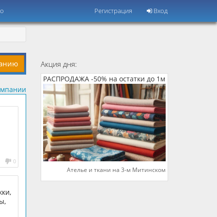
но
Регистрация
Вход
панию
Акция дня:
РАСПРОДАЖА -50% на остатки до 1м
омпании
0
Ателье и ткани на 3-м Митинском
ки,
ы,