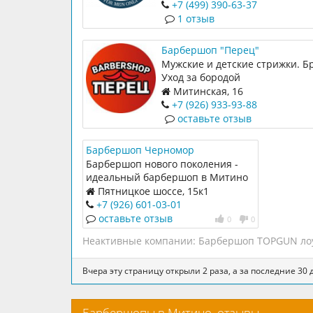
с приятной атмосферой, инте
+7 (499) 390-63-37
людьми и превосходным серви
1 отзыв
Барбершоп "Перец"
Мужские и детские стрижки. Б
Уход за бородой
Митинская, 16
+7 (926) 933-93-88
оставьте отзыв
Барбершоп Черномор
Барбершоп нового поколения -
идеальный барбершоп в Митино
Пятницкое шоссе, 15к1
+7 (926) 601-03-01
оставьте отзыв
0
0
Неактивные компании:
Барбершоп TOPGUN ло
Вчера эту страницу открыли 2 раза, а за последние 30 д
Барбершопы в Митино, отзывы