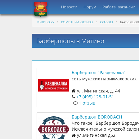
Новости
Форум
Работа, вакансии
МИТИНО.РУ
КОМПАНИИ, ОТЗЫВЫ
КРАСОТА
БАРБЕРШО
Барбершопы в Митино
Барбершоп "Раздевалка"
сеть мужских парикмахерских
ул. Митинская, д. 44
+7 (495) 128-01-51
1 отзыв
Барбершоп BORODACH
Что такое "Барбершоп Бородач
Исключительно мужской салон
профессионального бритья и 
ул.Митинская д52