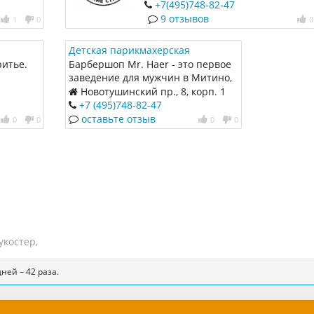
ресными
+7(495)748-82-47
сом.
9 отзывов
1
0
0
Детская парикмахерская
Барбершоп Mr. Haer KIDS
ритье.
Барбершоп Mr. Haer - это первое
заведение для мужчин в Митино,
где можно комплексно следить за
Новотушинский пр., 8, корп. 1
своей внешностью. Теперь не
+7 (495)748-82-47
нужно стесняться узнавая
оставьте отзыв
0
0
0
0
название модной стрижки, делая
маникюр или педикюр. Наши
администраторы и барберы
помогут определиться и выполнят
необходимые услуги.
укостер
,
ней – 42 раза.