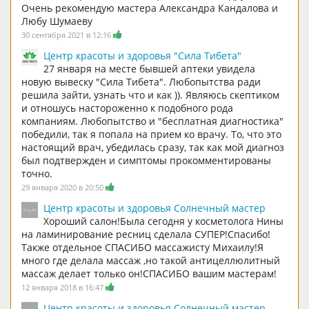
Очень рекомендую мастера Александра Кандалова и
Любу Шумаеву
30 сентября 2021 в 12:16
Центр красоты и здоровья "Сила Тибета"
27 января на месте бывшей аптеки увидела
новую вывеску "Сила Тибета". Любопытства ради
решила зайти, узнать что и как )). Являюсь скептиком
и отношусь настороженно к подобного рода
компаниям. Любопытство и "бесплатная диагностика"
победили, так я попала на прием ко врачу. То, что это
настоящий врач, убедилась сразу, так как мой диагноз
был подтвержден и симптомы прокомментированы
точно.
29 января 2020 в 20:50
Центр красоты и здоровья Солнечный мастер
Хороший салон!Была сегодня у косметолога Нины
на ламинирование ресниц сделала СУПЕР!Спасибо!
Также отдельное СПАСИБО массажисту Михаилу!Я
много где делала массаж ,но такой антицеллюлитный
массаж делает только он!СПАСИБО вашим мастерам!
12 января 2018 в 16:47
Центр красоты и здоровья Солнечный мастер