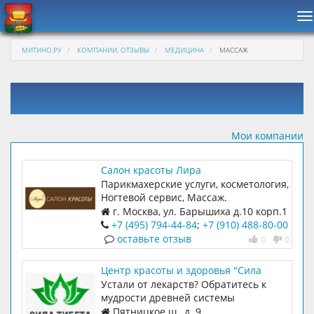
Н
МИТИНО.РУ
КОМПАНИИ, ОТЗЫВЫ
МЕДИЦИНА
МАССАЖ
Мои компании
Салон красоты Лира
Парикмахерские услуги, косметология,
Ногтевой сервис, Массаж.
г. Москва, ул. Барышиха д.10 корп.1
+7 (495) 794-44-84
;
+7 (910) 488-80-00
оставьте отзыв
0
0
Центр красоты и здоровья "Сила
Тибета"
Устали от лекарств? Обратитесь к
мудрости древней системы
врачевания
Пятницкое ш., д. 9