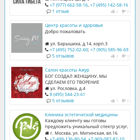
+7 (977) 662-58-16
,
+7 (495) 142-58-16
1 отзыв
0
0
Центр красоты и здоровья
Солнечный мастер
Добро пожаловать
ул. Барышиха, д.14, корп.3
+7 (495) 752-02-60
;
+7 (905) 585-96-69
5 отзывов
4
3
Салон красоты Ажур
БОГ СОЗДАЛ ЖЕНЩИНУ, МЫ
СДЕЛАЕМ ЕГО ТВОРЕНИЕ
СОВЕРШЕННЫМ
ул. Рословка, д.4
8 (495) 544-23-61
5 отзывов
3
0
Клиника эстетической медицины
Доктора Пак
Каждому клиенту мы готовы
предложить уникальный спектр услуг,
способный удовлетворить даже
г. Москва, ул. Митинская, вл.16
самого взыскательного посетителя
(район Митино), 3 этаж, офис 301
+7-499-136-80-54
,
+7-969-087-82-10