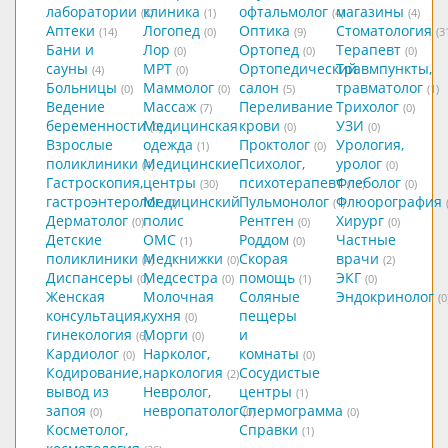
лаборатории
клиника
офтальмолог
магазины
(8)
(1)
(4)
(4)
Аптеки
Логопед
Оптика
Стоматология
(14)
(0)
(9)
(3
Бани и
Лор
Ортопед
Терапевт
(0)
(0)
(0)
сауны
МРТ
Ортопедический
Травмпункты,
(4)
(0)
Больницы
Маммолог
салон
травматолог
(0)
(0)
(5)
(1)
Ведение
Массаж
Переливание
Трихолог
(7)
(0)
беременности
Медицинская
крови
УЗИ
(0)
(0)
(0)
Взрослые
одежда
Проктолог
Урология,
(1)
(0)
поликлиники
Медицинские
Психолог,
уролог
(4)
(0)
Гастроскопия,
центры
психотерапевт
Флеболог
(30)
(12)
(0)
гастроэнтеролог
Медицинский
Пульмонолог
Флюорография
(0)
(1)
Дерматолог
полис
Рентген
Хирург
(0)
(0)
(0)
Детские
ОМС
Роддом
Частные
(1)
(0)
поликлиники
Медкнижки
Скорая
врачи
(4)
(0)
(2)
Диспансеры
Медсестра
помощь
ЭКГ
(0)
(0)
(1)
(0)
Женская
Молочная
Соляные
Эндокринолог
(0
консультация,
кухня
пещеры
(0)
гинекология
Морги
и
(6)
(0)
Кардиолог
Нарколог,
комнаты
(0)
(0)
Кодирование,
наркология
Сосудистые
(2)
вывод из
Невролог,
центры
(1)
запоя
невропатолог
Спермограмма
(0)
(0)
(0)
Косметолог,
Справки
(1)