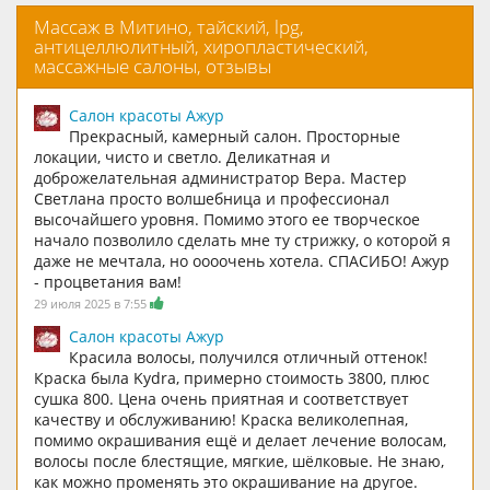
Массаж в Митино, тайский, lpg,
антицеллюлитный, хиропластический,
массажные салоны, отзывы
Салон красоты Ажур
Прекрасный, камерный салон. Просторные
локации, чисто и светло. Деликатная и
доброжелательная администратор Вера. Мастер
Светлана просто волшебница и профессионал
высочайшего уровня. Помимо этого ее творческое
начало позволило сделать мне ту стрижку, о которой я
даже не мечтала, но оооочень хотела. СПАСИБО! Ажур
- процветания вам!
29 июля 2025 в 7:55
Салон красоты Ажур
Красила волосы, получился отличный оттенок!
Краска была Kydra, примерно стоимость 3800, плюс
сушка 800. Цена очень приятная и соответствует
качеству и обслуживанию! Краска великолепная,
помимо окрашивания ещё и делает лечение волосам,
волосы после блестящие, мягкие, шёлковые. Не знаю,
как можно променять это окрашивание на другое.