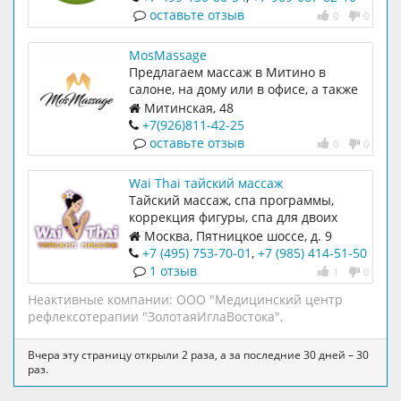
оставьте отзыв
0
0
MosMassage
Предлагаем массаж в Митино в
салоне, на дому или в офисе, а также
подарочные сертификаты на массаж
Митинская, 48
в подарок.
+7(926)811-42-25
оставьте отзыв
0
0
Wai Thai тайский массаж
Тайский массаж, спа программы,
коррекция фигуры, спа для двоих
Москва, Пятницкое шоссе, д. 9
+7 (495) 753-70-01
,
+7 (985) 414-51-50
1 отзыв
1
0
Неактивные компании:
ООО "Медицинский центр
рефлексотерапии "ЗолотаяИглаВостока"
,
Вчера эту страницу открыли 2 раза, а за последние 30 дней – 30
раз.