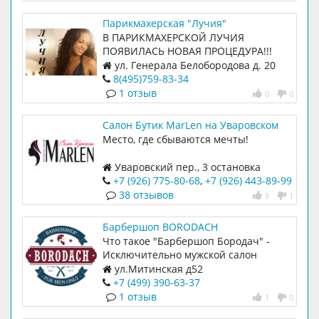
Парикмахерская "Лучия"
В ПАРИКМАХЕРСКОЙ ЛУЧИЯ
ПОЯВИЛАСЬ НОВАЯ ПРОЦЕДУРА!!!
ГИРУДОТЕРАПИЯ!
ул. Генерала Белобородова д. 20
8(495)759-83-34
1 отзыв
0
0
Салон Бутик MarLen на Уваровском
переулке
Место, где сбываются мечты!
Уваровский пер., 3 остановка
Бассейн, вход со двора
+7 (926) 775-80-68
,
+7 (926) 443-89-99
38 отзывов
8
1
Барбершоп BORODACH
Что такое "Барбершоп Бородач" -
Исключительно мужской салон
профессионального бритья и стрижки
ул.Митинская д52
с приятной атмосферой,
+7 (499) 390-63-37
интересными людьми и
1 отзыв
1
0
превосходным сервисом.