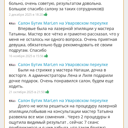
больно, очень советую, результатом довольна.
Большое спасибо салону за таких сотрудников))
2 декабря 2025 в 18:20
Салон Бутик MarLen на Уваровском переулке
Впервые была на лазерной эпиляции у мастера
Татьяны. Мастер все чётко и грамотно рассказал, что у
меня не осталось ни одного вопроса. Очень приятная
девушка, обязательно буду рекомендовать её своим
подругам. Спасибо
16 ноября 2025 в 15:56
Салон Бутик MarLen на Уваровском переулке
Были на стрижке у мастера Наташи, дочка в
восторге. А администраторы Лена и Лиля подарили
дочке подарок. Очень понравился салон, будем еще
ходить.
21 октября 2025 в 21:50
Салон Бутик MarLen на Уваровском переулке
Долго не могла решиться на процедуру лазерной
эпиляции,побывав на консультации мастер Татьяна
развеяла все мои сомнения . Через 2 процедуры я
ощутила видимый результат , сейчас 7 сеанс
приближается и я уже забыла, что такое бритва)