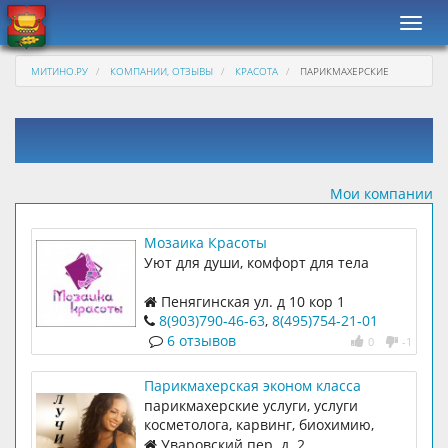
Навиг
МИТИНО.РУ
КОМПАНИИ, ОТЗЫВЫ
КРАСОТА
ПАРИКМАХЕРСКИЕ
Мои компании
Мозаика Красоты
Уют для души, комфорт для тела
Пенягинская ул. д 10 кор 1
8(903)790-46-63
,
8(495)754-21-01
6 отзывов
0
-1
Парикмахерская эконом класса
парикмахерские услуги, услуги
косметолога, карвинг, биохимию,
ламинирование, биоламинирование,
Уваровский пер. д. 2