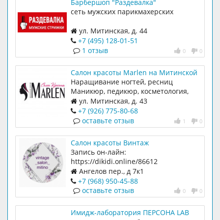
Барбершоп "Раздевалка"
сеть мужских парикмахерских
ул. Митинская, д. 44
+7 (495) 128-01-51
1 отзыв
0
0
Салон красоты Marlen на Митинской
Наращивание ногтей, ресниц
Маникюр, педикюр, косметология,
подология, массаж
ул. Митинская, д. 43
+7 (926) 775-80-68
оставьте отзыв
1
0
Салон красоты Винтаж
Запись он-лайн:
https://dikidi.online/86612
Ангелов пер., д 7к1
+7 (968) 950-45-88
оставьте отзыв
0
0
Имидж-лаборатория ПЕРСОНА LAB