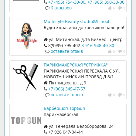
этаж
+7 (495) 754-30-00
,
+7 (985) 390-33-00
6 отзывов
6
2
Multistyle Beauty studio&School
Будьте красивы до кончиков пальцев!
ул. Митинская, д.16 Бизнес - центр
"Yes", офис 1110
8(9999) 795-402
8-916-948-40-80
оставьте отзыв
0
0
ПАРИКМАХЕРСКАЯ "СТРИЖКА"
ПАРИКМАХЕРСКАЯ ПЕРЕЕХАЛА С УЛ.
НОВОТУШИНСКИЙ ПРОЕЗД Д.8/1
Пятницкое ш.. д.9
+7 (966) 345-47-57
оставьте отзыв
0
0
Барбершоп TopGun
парикмахерская
ул. Генерала Белобородова, 24
+7 926 047‑04-44