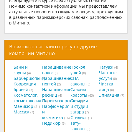
всегда будете в курсе всех актуальных событий.
Помимо контактной информации мы предоставляем
актуальные новости по скидкам и акциям, проходящим
в различных парикмахерских салонах, расположенных
в Митино.
Возможно вас заинтересуют другие
компании Митино
Бани и
Наращивание
Прокол
Татуаж
(4)
сауны
волос
ушей
Частные
(4)
(0)
(0)
Барбершопы
Наращивание
СПА-
услуги
(7)
(0)
Коррекция
ногтей
салоны
Чистка
(2)
(5)
бровей
Наращивание
Салоны
лица
(3)
(0)
Косметолог,
ресниц
красоты
Эпиляция
(4)
(63)
(7)
косметология
Парикмахерские
Солярии
(26)
(43)
Маникюр
Парфюмерия
и студии
(21)
Массаж
и
загара
(7)
(7)
косметика
Стилист
(16)
(1)
Педикюр
Тату-
(5)
салоны
(3)