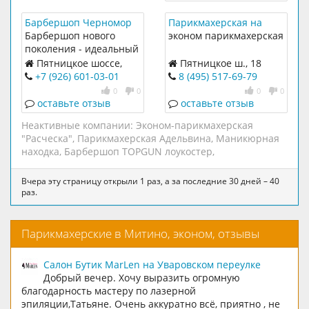
нужно стесняться
узнавая название
Барбершоп Черномор
Парикмахерская на
модной стрижки, делая
Пятницком ш.
Барбершоп нового
эконом парикмахерская
маникюр или педикюр.
поколения - идеальный
Наши администраторы
барбершоп в Митино
Пятницкое шоссе,
Пятницкое ш., 18
и барберы помогут
15к1
+7 (926) 601-03-01
8 (495) 517-69-79
определиться и
0
0
0
0
выполнят необходимые
оставьте отзыв
оставьте отзыв
услуги.
Неактивные компании:
Эконом-парикмахерская
"Расческа"
,
Парикмахерская Адельвина
,
Маникюрная
находка
,
Барбершоп TOPGUN лоукостер
,
Вчера эту страницу открыли 1 раз, а за последние 30 дней – 40
раз.
Парикмахерские в Митино, эконом, отзывы
Салон Бутик MarLen на Уваровском переулке
Добрый вечер. Хочу выразить огромную
благодарность мастеру по лазерной
эпиляции,Татьяне. Очень аккуратно всё, приятно , не