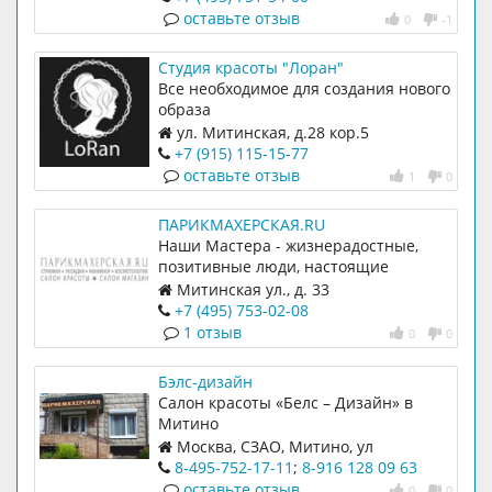
оставьте отзыв
0
-1
Студия красоты "Лоран"
Все необходимое для создания нового
образа
ул. Митинская, д.28 кор.5
+7 (915) 115-15-77
оставьте отзыв
1
0
ПАРИКМАХЕРСКАЯ.RU
Наши Мастера - жизнерадостные,
позитивные люди, настоящие
профессионалы парикмахерского
Митинская ул., д. 33
дела, ногтевого сервиса и
+7 (495) 753-02-08
косметологии.
1 отзыв
0
0
Бэлс-дизайн
Салон красоты «Белс – Дизайн» в
Митино
Москва, СЗАО, Митино, ул
Барышиха, д 22, корп 1
8-495-752-17-11
;
8-916 128 09 63
оставьте отзыв
0
0