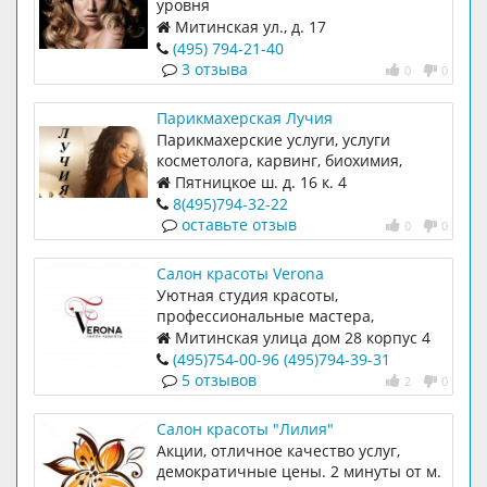
уровня
Митинская ул., д. 17
(495) 794-21-40
3 отзыва
0
0
Парикмахерская Лучия
Парикмахерские услуги, услуги
косметолога, карвинг, биохимия,
ламинирование
Пятницкое ш. д. 16 к. 4
8(495)794-32-22
оставьте отзыв
0
0
Салон красоты Verona
Уютная студия красоты,
профессиональные мастера,
атмосфера спокойствия. Каждому
Митинская улица дом 28 корпус 4
посетителю предлагают чашечку
(495)754-00-96
(495)794-39-31
ароматного кофе или чая. Во
5 отзывов
2
0
Салон красоты "Лилия"
Акции, отличное качество услуг,
демократичные цены. 2 минуты от м.