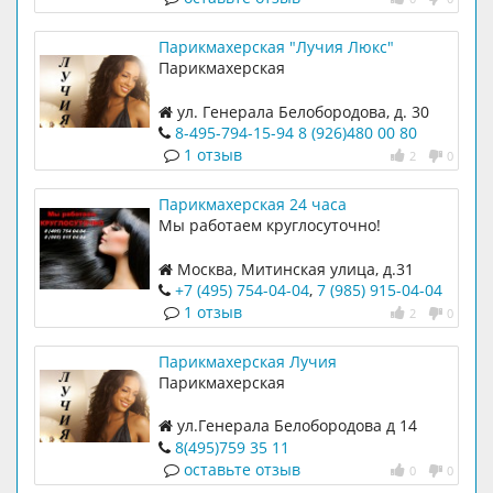
Парикмахерская "Лучия Люкс"
Парикмахерская
ул. Генерала Белобородова, д. 30
8-495-794-15-94
8 (926)480 00 80
1 отзыв
2
0
Парикмахерская 24 часа
Мы работаем круглосуточно!
Москва, Митинская улица, д.31
Округ СЗАО район Митино
+7 (495) 754-04-04
,
7 (985) 915-04-04
1 отзыв
2
0
Парикмахерская Лучия
Парикмахерская
ул.Генерала Белобородова д 14
8(495)759 35 11
оставьте отзыв
0
0