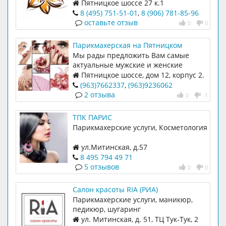
Митино
Пятницкое шоссе 27 к.1
8 (495) 751-51-01
,
8 (906) 781-85-96
оставьте отзыв
0
0
Парикмахерская на Пятницком
Мы рады предложить Вам самые
актуальные мужские и женские
стрижки, повседневные, вечерние и
Пятницкое шоссе, дом 12, корпус 2.
свадебные укладки, окрашивание,
(963)7662337
,
(963)9236062
колорирование,
2 отзыва
0
-1
ТПК ПАРИС
Парикмахерские услуги, Косметология
ул.Митинская, д.57
8 495 794 49 71
5 отзывов
0
0
Салон красоты RIA (РИА)
Парикмахерские услуги, маникюр,
педикюр, шугаринг
ул. Митинская, д. 51, ТЦ Тук-Тук, 2