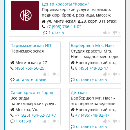
Центр красоты "Коваж"
Парикмахерские услуги, маникюр,
педикюр, брови, ресницы, массаж,
косметология
ул. Митинская, д.28, корп.3 (1 этаж)
+7 (903) 766-11-02
1 отзыв
0
0
Парикмахерская ИП
Барбершоп Mrs. Haer
Вирабян А.Г.
Парикмахерская
Студия красоты Mrs.
Haer - модное место для
модных людей.
Митинская д 27
Новотушинский пр.,
8, корп. 1
(495) 759-56-25
8 (495) 748-82-47
0
0
0
0
оставьте отзыв
оставьте отзыв
Салон красоты Город
Детская
парикмахерская
Все виды
Барбершоп Mr. Haer -
Барбершоп Mr. Haer
парикмахерских услуг,
это первое заведение
KIDS
ногтевой сервис,
для мужчин в Митино,
Москва, Ул.
Новотушинский пр.,
косметология.
где можно комплексно
Митинская д. 10 к. 1
8, корп. 1
+7 (925) 704-62-73
+7
+7 (495)748-82-47
следить за своей
(499) 391-62-73
1 отзыв
0
0
0
0
внешностью. Теперь не
оставьте отзыв