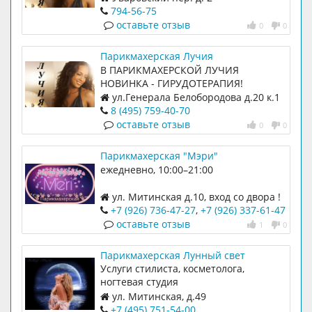
илюмино
794-56-75
оставьте отзыв
0
0
Парикмахерская Лучия
В ПАРИКМАХЕРСКОЙ ЛУЧИЯ
НОВИНКА - ГИРУДОТЕРАПИЯ!
ул.Генерала Белобородова д.20 к.1
8 (495) 759-40-70
оставьте отзыв
0
0
Парикмахерская "Мэри"
ежедневно, 10:00–21:00
ул. Митинская д.10, вход со двора !
+7 (926) 736-47-27
,
+7 (926) 337-61-47
оставьте отзыв
1
0
Парикмахерская Лунный свет
Услуги стилиста, косметолога,
ногтевая студия
ул. Митинская, д.49
+7 (495) 751-54-00