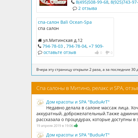
сертификаты. Работаем для Вас
8(495)508-99-68
,
8(925)743-97
г.
2 отзыва
спа-салон Bali Ocean-Spa
спа салон
ул.Митинская д.12
794-78-03
,
794-78-04
,
+7 909-
1577357
оставьте отзыв
0
0
Вчера эту страницу открыли 2 раза, а за последние 30 д
Спа салоны в Митино, релакс и SPA, отз
Дом красоты и SPA "BuduArT"
Недавно делала в салоне массаж лица. Хо
аккуратный, доброжелательный.Также админи
рассказала о процедурах, которые доступны в 
19 апреля 2019 в 19:06
Дом красоты и SPA "BuduArT"