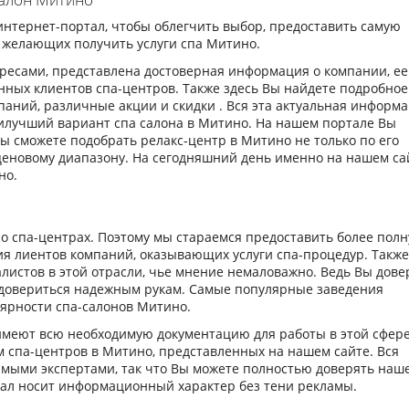
интернет-портал, чтобы облегчить выбор, предоставить самую
 желающих получить услуги спа Митино.
дресами, представлена достоверная информация о компании, ее
нных клиентов спа-центров. Также здесь Вы найдете подробное
аний, различные акции и скидки . Вся эта актуальная информ
илучший вариант спа салона в Митино. На нашем портале Вы
Вы сможете подобрать релакс-центр в Митино не только по его
 ценовому диапазону. На сегодняшний день именно на нашем са
но.
 спа-центрах. Поэтому мы стараемся предоставить более пол
ия лиентов компаний, оказывающих услуги спа-процедур. Также
листов в этой отрасли, чье мнение немаловажно. Ведь Вы дове
о довериться надежным рукам. Самые популярные заведения
ярности спа-салонов Митино.
имеют всю необходимую документацию для работы в этой сфере
 спа-центров в Митино, представленных на нашем сайте. Вся
мыми экспертами, так что Вы можете полностью доверять наш
тал носит информационный характер без тени рекламы.