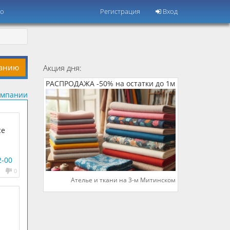
но
Регистрация
Вход
панию
Акция дня:
РАСПРОДАЖА -50% на остатки до 1м
омпании
се
2-00
0
Ателье и ткани на 3-м Митинском