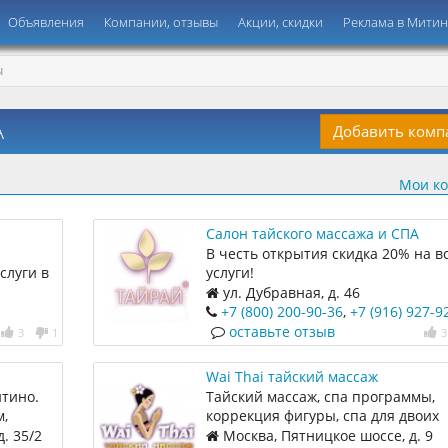
Объявления
Компании, отзывы
Акции, скидки
Реклама в Мити
Ы
A
Добавить ком
Мои к
Салон тайского массажа и СПА
"ТАЙРАЙ"
В честь открытия скидка 20% на в
слуги в
услуги!
ра,
ул. Дубравная, д. 46
херских
+7 (800) 200-90-36
,
+7 (916) 927-9
оставьте отзыв
3
1
3
Wai Thai тайский массаж
тино.
Тайский массаж, спа программы,
,
коррекция фигуры, спа для двоих
чные
. 35/2
Москва, Пятницкое шоссе, д. 9