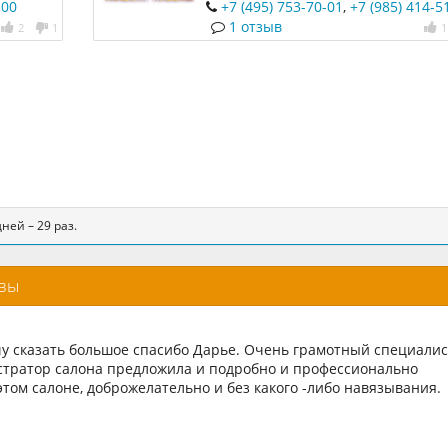
 с 2006
-00
+7 (495) 753-70-01
,
+7 (985) 414-5
1 отзыв
2
1
1
ней – 29 раз.
ывы
чу сказать большое спасибо Дарье. Очень грамотный специалис
стратор салона предложила и подробно и профессионально
этом салоне, доброжелательно и без какого -либо навязывания.