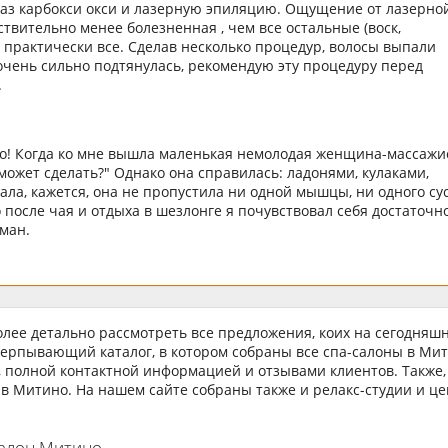
 раз карбокси окси и лазерную эпиляцию. Ощущение от лазерно
ствительно менее болезненная , чем все остальные (воск,
т практически все. Сделав несколько процедур, волосы выпали
 очень сильно подтянулась, рекомендую эту процедуру перед
.
то! Когда ко мне вышла маленькая немолодая женщина-массажис
может сделать?" Однако она справилась: ладонями, кулаками,
нала, кажется, она не пропустила ни одной мышцы, ни одного су
 после чая и отдыха в шезлонге я почувствовал себя достаточн
ман.
лее детально рассмотреть все предложения, коих на сегодняш
черпывающий каталог, в котором собраны все спа-салоны в Мит
 полной контактной информацией и отзывами клиентов. Также,
 в Митино. На нашем сайте собраны также и релакс-студии и ц
салон Митино