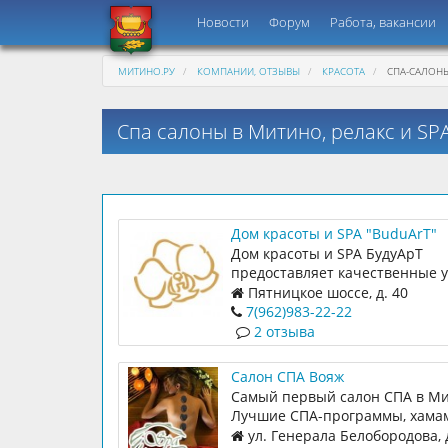
Новости
Форум
Работа, вакансии
МИТИНО.РУ
КОМПАНИИ, ОТЗЫВЫ
КРАСОТА
СПА-САЛОН
Спа салоны в Митино, релакс и SP
Дом красоты и SPA "BuduArT"
Дом красоты и SPA БудуАрТ
предоставляет качественные у
области косметологии, маникю
Пятницкое шоссе, д. 40
педикюра, массажа и парикма
7(962)983-22-22
услуг.
2 отзыва
Салон СПА Вояж
Самый первый салон СПА в Ми
Лучшие СПА-программы, хамам
косметология, массаж, подаро
ул. Генерала Белобородова, д