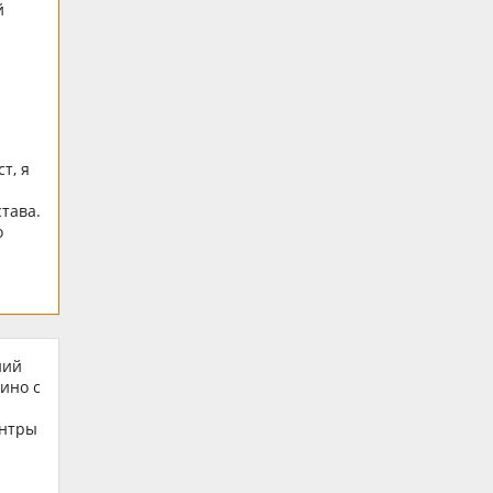
й
т, я
става.
о
ний
ино с
ентры