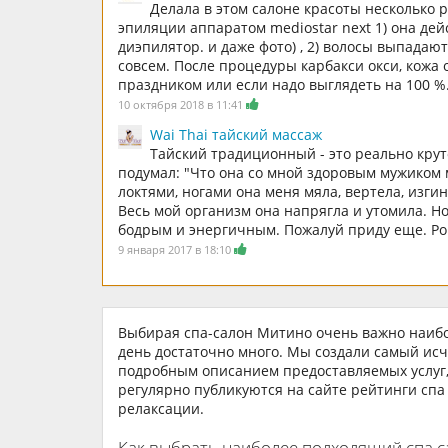
Делала в этом салоне красоты несколько
эпиляции аппаратом mediostar next 1) она дей
диэпилятор. и даже фото) , 2) волосы выпадаю
совсем. После процедуры карбакси окси, кожа
праздником или если надо выглядеть на 100 %
10 октября 2018 в 11:41
Wai Thai тайский массаж
Тайский традиционный - это реально кру
подумал: "Что она со мной здоровым мужиком 
локтями, ногами она меня мяла, вертела, изги
Весь мой организм она напрягла и утомила. Но
бодрым и энергичным. Пожалуй приду еще. Ро
9 января 2017 в 18:10
Выбирая спа-салон Митино очень важно наибо
день достаточно много. Мы создали самый ис
подробным описанием предоставляемых услуг,
регулярно публикуются на сайте рейтинги спа
релаксации.
Как выбрать наиболее подходящий спа 