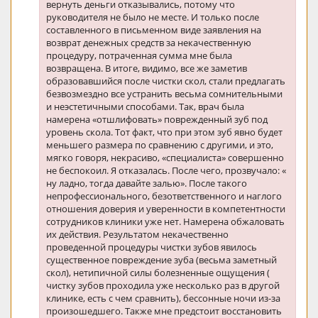
вернуть деньги отказывались, потому что
руководителя не было не месте. И только после
составленного в письменном виде заявления на
возврат денежных средств за некачественную
процедуру, потраченная сумма мне была
возвращена. В итоге, видимо, все же заметив
образовавшийся после чистки скол, стали предлагать
безвозмездно все устранить весьма сомнительными
и неэстетичными способами. Так, врач была
намерена «отшлифовать» поврежденный зуб под
уровень скола. Тот факт, что при этом зуб явно будет
меньшего размера по сравнению с другими, и это,
мягко говоря, некрасиво, «специалиста» совершенно
не беспокоил. Я отказалась. После чего, прозвучало: «
ну ладно, тогда давайте залью». После такого
непрофессионального, безответственного и наглого
отношения доверия и уверенности в компетентности
сотрудников клиники уже нет. Намерена обжаловать
их действия. Результатом некачественно
проведенной процедуры чистки зубов явилось
существенное повреждение зуба (весьма заметный
скол), нетипичной силы болезненные ощущения (
чистку зубов проходила уже несколько раз в другой
клинике, есть с чем сравнить), бессонные ночи из-за
произошедшего. Также мне предстоит восстановить