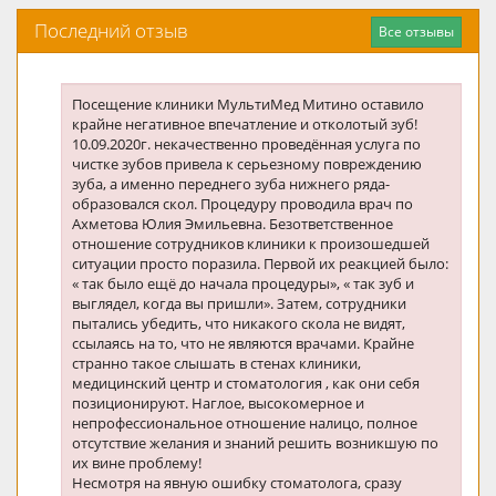
Последний отзыв
Все отзывы
Посещение клиники МультиМед Митино оставило
крайне негативное впечатление и отколотый зуб!
10.09.2020г. некачественно проведённая услуга по
чистке зубов привела к серьезному повреждению
зуба, а именно переднего зуба нижнего ряда-
образовался скол. Процедуру проводила врач по
Ахметова Юлия Эмильевна. Безответственное
отношение сотрудников клиники к произошедшей
ситуации просто поразила. Первой их реакцией было:
« так было ещё до начала процедуры», « так зуб и
выглядел, когда вы пришли». Затем, сотрудники
пытались убедить, что никакого скола не видят,
ссылаясь на то, что не являются врачами. Крайне
странно такое слышать в стенах клиники,
медицинский центр и стоматология , как они себя
позиционируют. Наглое, высокомерное и
непрофессиональное отношение налицо, полное
отсутствие желания и знаний решить возникшую по
их вине проблему!
Несмотря на явную ошибку стоматолога, сразу