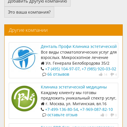
Добавить другую компанию
Это ваша компания?
Другие компании
Денталь Профи Клиника эстетической
стоматологии
Все виды стоматологических услуг для
взрослых. Микроскопное лечение
Ул. Генерала Белобородова 35/2
+7 (495) 104-97-07
,
+7 (985) 920-03-02
66 отзывов
14
4
Клиника эстетической медицины
Доктора Пак
Каждому клиенту мы готовы
предложить уникальный спектр услуг,
способный удовлетворить даже
г. Москва, ул. Митинская, вл.16
самого взыскательного посетителя
(район Митино), 3 этаж, офис 301
+7-499-136-80-54
,
+7-969-087-82-10
оставьте отзыв
0
0